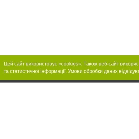
Цей сайт використовує «cookies». Також веб-сайт викорис
та статистичної інформації. Умови обробки даних відвідув
Реклама на сайті
Приєднуйтесь до 
Робота в нашій компанії
Франшиза "CitySites"
Про нас
Контакт
+38 (050) 969-29-16
З питань реклами: +38 (050) 969-29-16. E-mail:
Допускається цит
reklama@056.ua
обов'язкового по
відкритого для по