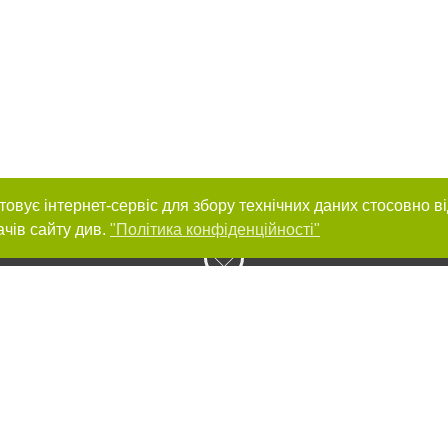
товує інтернет-сервіс для збору технічних даних стосовно в
ачів сайту див.
"Політика конфіденційності"
нас :
и
Автори проєкту
ування матеріалів без отримання попередньої згоди 056.ua за умови розміще
силання на 056.ua - Сайт міста Дніпра. Для інтернет-видань обов'язкове роз
шукових систем гіперпосилання на цитовані статті не нижче другого абзацу в