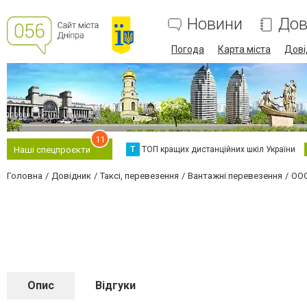
Новини
Дов
Погода
Карта міста
Дові
11
Т
ТОП кращих дистанційних шкіл України
Наші спецпроєкти
Головна
Довідник
Таксі, перевезення
Вантажні перевезення
ООО
Опис
Відгуки