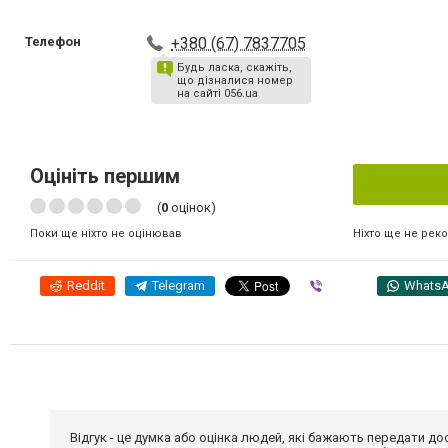
Телефон
+380 (67) 7837705
Будь ласка, скажіть,
що дізналися номер
на сайті 056.ua
Оцініть першим
(
0
оцінок)
Ніхто ще не рек
Поки ще ніхто не оцінював
Reddit
Telegram
Viber
Whats
Відгук - це думка або оцінка людей, які бажають передати 