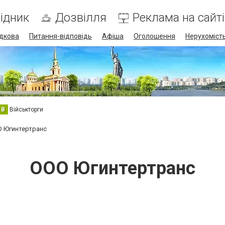
ідник
Дозвілля
Реклама на сайті
дкова
Питання-відповідь
Афіша
Оголошення
Нерухоміст
В
Військторги
 Югинтертранс
ООО Югинтертранс