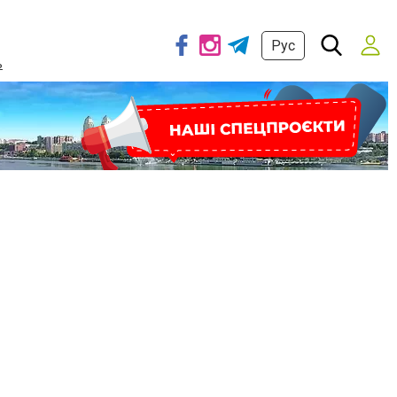
Рус
ь