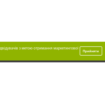
ідвідувачів з метою отримання маркетингової
Прийняти
ння в тексті
міщення прямого,
 тексті або в