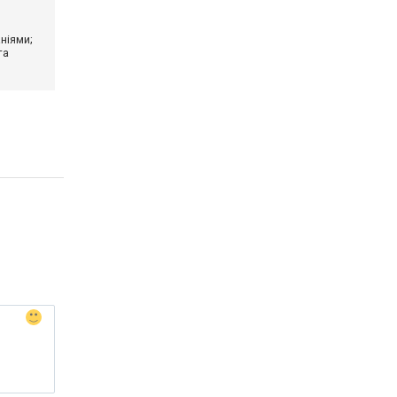
ніями;
та