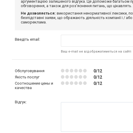
аргументацією залишеного відгука. Це допоможе багатьом пр
обговорення, а також для роз'яснення питань, що цікавлять.
Не дозволяється:
використання ненормативної лексики, по
безпідставні заяви, що ображають діяльність компанії і / або
самореклама.
Введіть email:
Ваш e-mail не відображатиметься на сайті
Обслуговування
0/12
Якість послуг
0/12
Соотношение цены и
0/12
качества
Відгук: