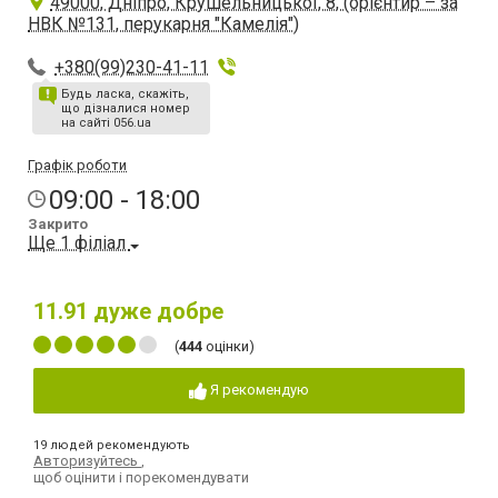
49000, Дніпро, Крушельницької, 8, (орієнтир – за
НВК №131, перукарня "Камелія")
+380(99)230-41-11
Будь ласка, скажіть,
що дізналися номер
на сайті 056.ua
Графік роботи
09:00 - 18:00
Закрито
Ще 1 філіал
11.91
дуже добре
(
444
оцінки)
Я рекомендую
19 людей рекомендують
Авторизуйтесь
,
щоб оцінити і порекомендувати