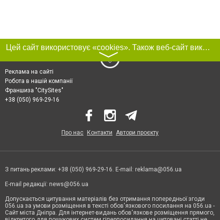
Цей сайт використовує «cookies». Також веб-сайт використовує інтернет-сервіс для збору технічних даних стосовно відвідувачів з метою отримання маркетингової та статистичної інформації. Умови обробки даних відвідувачів сайту див.
〉
Реклама на сайті
Робота в нашій компанії
Франшиза "CitySites"
+38 (050) 969-29-16
Про нас
Контакти
Автори проєкту
З питань реклами: +38 (050) 969-29-16. E-mail:
reklama@056.ua
E-mail редакції:
news@056.ua
Допускається цитування матеріалів без отримання попередньої згоди
056.ua за умови розміщення в тексті обов'язкового посилання на 056.ua -
Сайт міста Дніпра. Для інтернет-видань обов'язкове розміщення прямого,
відкритого для пошукових систем гіперпосилання на цитовані статті не