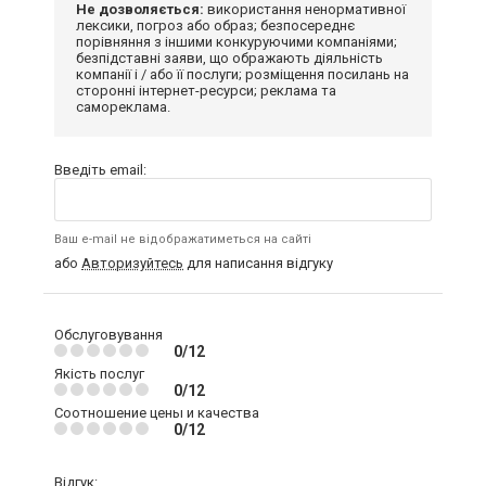
Не дозволяється:
використання ненормативної
лексики, погроз або образ; безпосереднє
порівняння з іншими конкуруючими компаніями;
безпідставні заяви, що ображають діяльність
компанії і / або її послуги; розміщення посилань на
сторонні інтернет-ресурси; реклама та
самореклама.
Введіть email:
Ваш e-mail не відображатиметься на сайті
або
Авторизуйтесь
для написання відгуку
Обслуговування
0/12
Якість послуг
0/12
Соотношение цены и качества
0/12
Відгук: