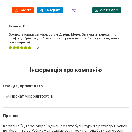
Reddit
Telegram
Viber
WhatsApp
Евгения П.
Воспользовалась маршрутом Днепр Море. Выехал и приехал по
графику. Кресла удобные, в маршрутке дорога была уютной, даже
покимарила)
12
Інформація про компанію
Оренда, прокат авто
Прокат мікроавтобусів
Про нас
Компанія "Дніпро-Море" здійснює автобусні тури та регулярні рейси
по Україні та за Рубіж . На нашому сайті можна придбати автобусні