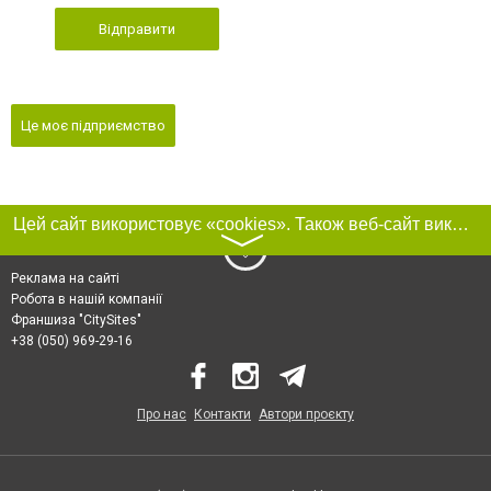
Відправити
Це моє підприємство
Цей сайт використовує «cookies». Також веб-сайт використовує інтернет-сервіс для збору технічних даних стосовно відвідувачів з метою отримання маркетингової та статистичної інформації. Умови обробки даних відвідувачів сайту див.
〉
Реклама на сайті
Робота в нашій компанії
Франшиза "CitySites"
+38 (050) 969-29-16
Про нас
Контакти
Автори проєкту