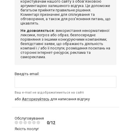
користувачам нашого сайту з обов'язковою
аргументацією залишеного відгука. Це допоможе
багатьом прийняти правильне рішення.
Коментарі призначені для спілкування та
обговорення, а також для роз'яснення питань, що
цікавлять.
Не дозволяється:
використання ненормативної
лексики, погроз або образ; безпосереднє
порівняння з іншими конкуруючими компаніями;
безпідставні заяви, що ображають діяльність
компанії і / або її послуги; розміщення посилань на
сторонні інтернет-ресурси; реклама та
самореклама.
Введіть email:
Ваш e-mail не відображатиметься на сайті
або
Авторизуйтесь
для написання відгуку
Обслуговування
0/12
Якість послуг