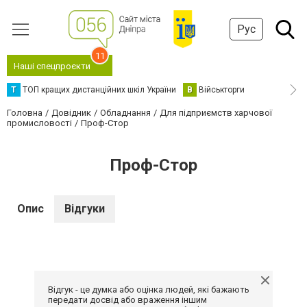
Рус
11
Наші спецпроєкти
Т
ТОП кращих дистанційних шкіл України
В
Військторги
Головна
Довідник
Обладнання
Для підприємств харчової
промисловості
Проф-Стор
Проф-Стор
Опис
Відгуки
Відгук - це думка або оцінка людей, які бажають
передати досвід або враження іншим