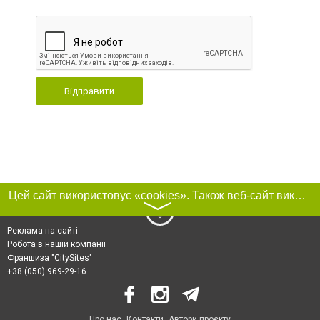
Відправити
Цей сайт використовує «cookies». Також веб-сайт використовує інтернет-сервіс для збору технічних даних стосовно відвідувачів з метою отримання маркетингової та статистичної інформації. Умови обробки даних відвідувачів сайту див.
〉
Реклама на сайті
Робота в нашій компанії
Франшиза "CitySites"
+38 (050) 969-29-16
Про нас
Контакти
Автори проєкту