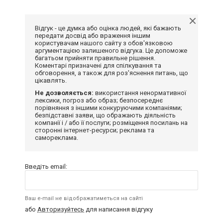
Відгук - це думка або оцінка людей, які бажають
передати досвід або враження іншим
користувачам нашого сайту з обов'язковою
аргументацією залишеного відгука. Це допоможе
багатьом прийняти правильне рішення.
Коментарі призначені для спілкування та
обговорення, а також для роз'яснення питань, що
цікавлять.
Не дозволяється:
використання ненормативної
лексики, погроз або образ; безпосереднє
порівняння з іншими конкуруючими компаніями;
безпідставні заяви, що ображають діяльність
компанії і / або її послуги; розміщення посилань на
сторонні інтернет-ресурси; реклама та
самореклама.
Введіть email:
Ваш e-mail не відображатиметься на сайті
або
Авторизуйтесь
для написання відгуку