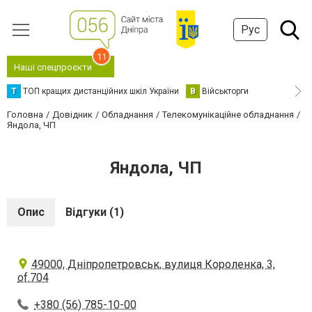
Рус
11
Наші спецпроєкти
Т
ТОП кращих дистанційних шкіл України
В
Військторги
Головна
Довідник
Обладнання
Телекомунікаційне обладнання
Яндола, ЧП
Яндола, ЧП
Опис
Відгуки (1)
49000, Дніпропетровськ, вулиця Короленка, 3,
of.704
+380 (56) 785-10-00