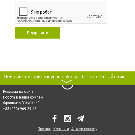
Відправити
Цей сайт використовує «cookies». Також веб-сайт використовує інтернет-сервіс для збору технічних даних стосовно відвідувачів з метою отримання маркетингової та статистичної інформації. Умови обробки даних відвідувачів сайту див.
〉
Реклама на сайті
Робота в нашій компанії
Франшиза "CitySites"
+38 (050) 969-29-16
Про нас
Контакти
Автори проєкту