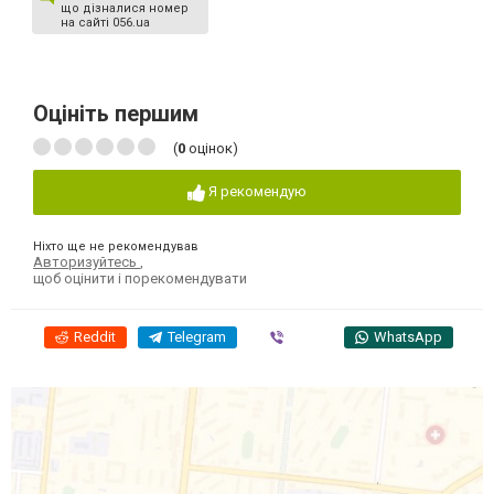
що дізналися номер
на сайті 056.ua
Оцініть першим
(
0
оцінок)
Я рекомендую
Ніхто ще не рекомендував
Авторизуйтесь
,
щоб оцінити і порекомендувати
Reddit
Telegram
Viber
WhatsApp