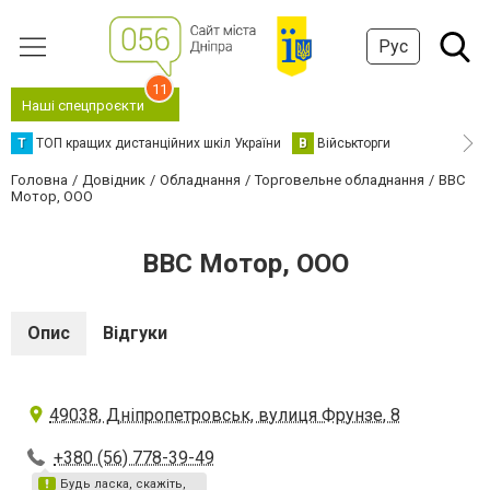
Рус
11
Наші спецпроєкти
Т
ТОП кращих дистанційних шкіл України
В
Військторги
Головна
Довідник
Обладнання
Торговельне обладнання
ВВС
Мотор, ООО
ВВС Мотор, ООО
Опис
Відгуки
49038, Дніпропетровськ, вулиця Фрунзе, 8
+380 (56) 778-39-49
Будь ласка, скажіть,