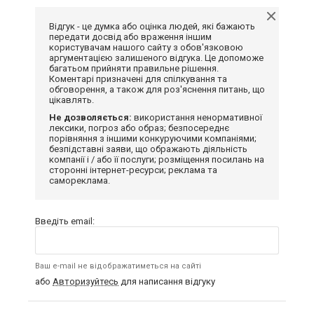
Відгук - це думка або оцінка людей, які бажають
передати досвід або враження іншим
користувачам нашого сайту з обов'язковою
аргументацією залишеного відгука. Це допоможе
багатьом прийняти правильне рішення.
Коментарі призначені для спілкування та
обговорення, а також для роз'яснення питань, що
цікавлять.
Не дозволяється:
використання ненормативної
лексики, погроз або образ; безпосереднє
порівняння з іншими конкуруючими компаніями;
безпідставні заяви, що ображають діяльність
компанії і / або її послуги; розміщення посилань на
сторонні інтернет-ресурси; реклама та
самореклама.
Введіть email:
Ваш e-mail не відображатиметься на сайті
або
Авторизуйтесь
для написання відгуку