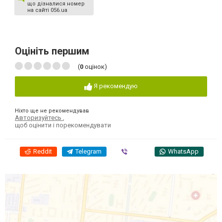
що дізналися номер
на сайті 056.ua
Оцініть першим
(
0
оцінок)
Я рекомендую
Ніхто ще не рекомендував
Авторизуйтесь
,
щоб оцінити і порекомендувати
Reddit
Telegram
Viber
WhatsApp