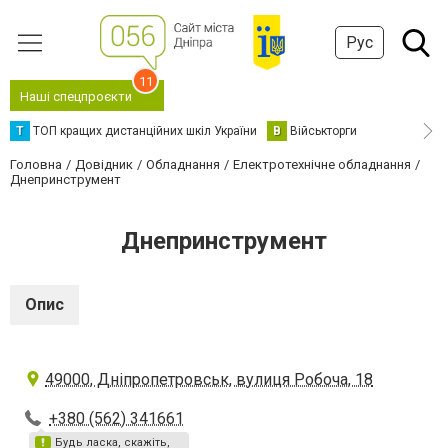
Рус
11
Наші спецпроєкти
Т
ТОП кращих дистанційних шкіл України
В
Військторги
Головна
Довідник
Обладнання
Електротехнічне обладнання
Днепринструмент
Днепринструмент
Опис
49000, Дніпропетровськ, вулиця Робоча, 18
+380 (562) 341661
Будь ласка, скажіть,