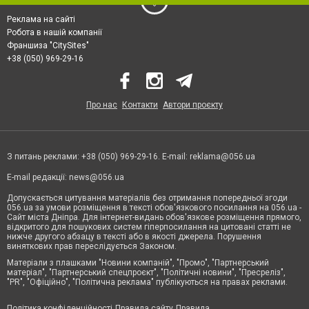
Реклама на сайті
Робота в нашій компанії
Франшиза "CitySites"
+38 (050) 969-29-16
Про нас
Контакти
Автори проєкту
З питань реклами: +38 (050) 969-29-16. E-mail:
reklama@056.ua
E-mail редакції:
news@056.ua
Допускається цитування матеріалів без отримання попередньої згоди
056.ua за умови розміщення в тексті обов'язкового посилання на 056.ua -
Сайт міста Дніпра. Для інтернет-видань обов'язкове розміщення прямого,
відкритого для пошукових систем гіперпосилання на цитовані статті не
нижче другого абзацу в тексті або в якості джерела. Порушення
виняткових прав переслідується Законом.
Матеріали з плашками "Новини компаній", "Промо", "Партнерський
матеріал", "Партнерський спецпроєкт", "Політичні новини", "Пресреліз",
"PR", "Офіційно", "Політична реклама" публікуються на правах реклами.
Політика конфіденційності
Правила сайту
Правила