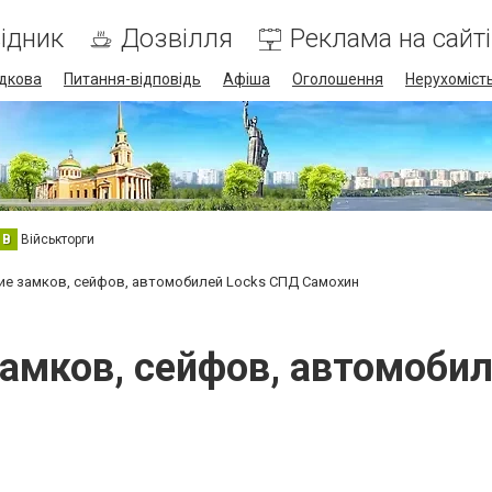
ідник
Дозвілля
Реклама на сайті
дкова
Питання-відповідь
Афіша
Оголошення
Нерухоміст
В
Військторги
е замков, сейфов, автомобилей Locks СПД Самохин
амков, сейфов, автомоби