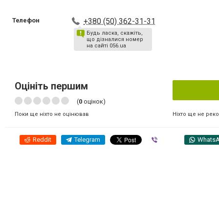
Телефон
+380 (50) 362-31-31
Будь ласка, скажіть,
що дізналися номер
на сайті 056.ua
Оцініть першим
(
0
оцінок)
Ніхто ще не рек
Поки ще ніхто не оцінював
Reddit
Telegram
Viber
Whats