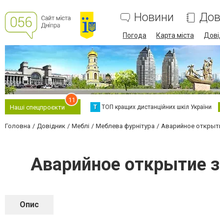
Новини
Дов
Погода
Карта міста
Дові
11
Т
ТОП кращих дистанційних шкіл України
Наші спецпроєкти
Головна
Довідник
Меблі
Меблева фурнітура
Аварийное открыти
Аварийное открытие з
Опис