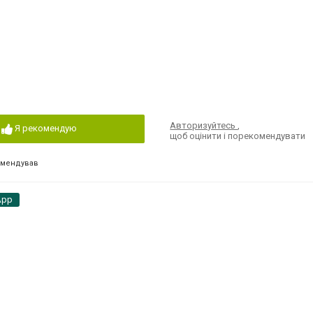
Авторизуйтесь
,
Я рекомендую
щоб оцінити і порекомендувати
омендував
App