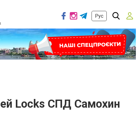
Рус
ь
лей Locks СПД Самохин