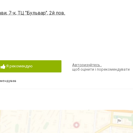
и, 7-к, ТЦ "Бульвар", 2й пов.
Авторизуйтесь
,
Я рекомендую
щоб оцінити і порекомендувати
омендував