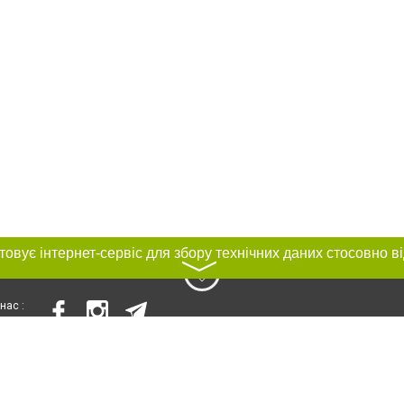
〉
нас :
и
Автори проєкту