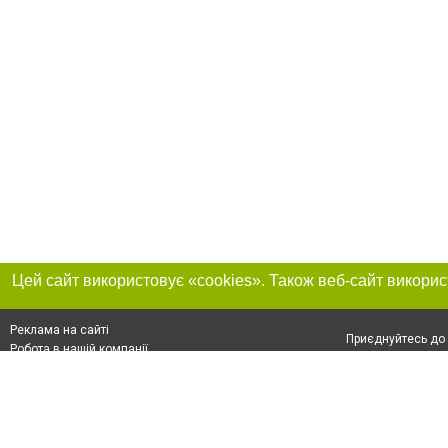
Реклама на сайті
Приєднуйтесь до 
Робота в нашій компанії
Франшиза "CitySites"
Про нас
Контакт
+38 (050) 969-29-16