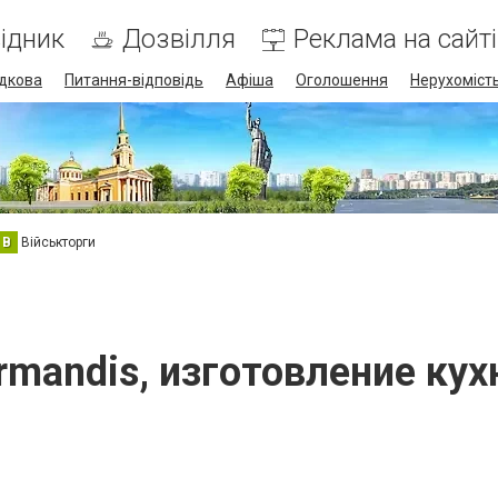
ідник
Дозвілля
Реклама на сайті
дкова
Питання-відповідь
Афіша
Оголошення
Нерухоміст
В
Військторги
rmandis, изготовление кух