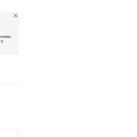
ніями;
та