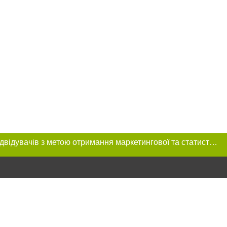
Цей сайт використовує «cookies». Також веб-сайт використовує інтернет-сервіс для збору технічних даних стосовно відвідувачів з метою отримання маркетингової та статистичної інформації. Умови обробки даних відвідувачів сайту див.