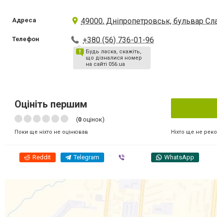
Адреса
49000, Дніпропетровськ, бульвар Слав
Телефон
+380 (56) 736-01-96
Будь ласка, скажіть,
що дізналися номер
на сайті 056.ua
Оцініть першим
(
0
оцінок)
Ніхто ще не рек
Поки ще ніхто не оцінював
Reddit
Telegram
Viber
WhatsApp