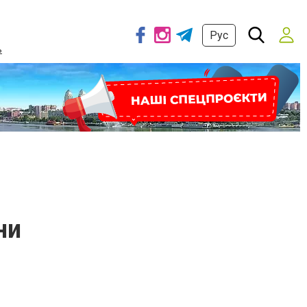
Рус
ь
ни