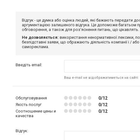
Відгук - це думка або оцінка людей, які бажають передати 
аргументацією залишеного відгука. Це допоможе багатьом пр
обговорення, а також для роз'яснення питань, що цікавлять.
Не дозволяється:
використання ненормативної лексики, по
безпідставні заяви, що ображають діяльність компанії і / або
самореклама.
Введіть email:
Ваш e-mail не відображатиметься на сайті
Обслуговування
0/12
Якість послуг
0/12
Соотношение цены и
0/12
качества
Відгук: