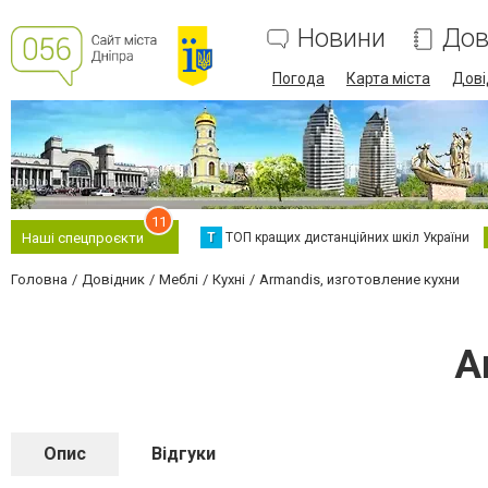
Новини
Дов
Погода
Карта міста
Дові
11
Т
ТОП кращих дистанційних шкіл України
Наші спецпроєкти
Головна
Довідник
Меблі
Кухні
Armandis, изготовление кухни
A
Опис
Відгуки