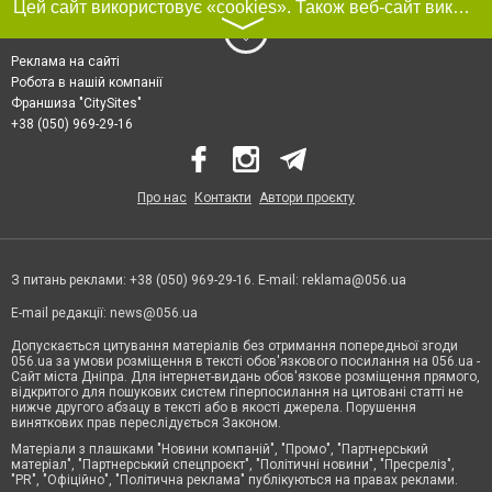
Цей сайт використовує «cookies». Також веб-сайт використовує інтернет-сервіс для збору технічних даних стосовно відвідувачів з метою отримання маркетингової та статистичної інформації. Умови обробки даних відвідувачів сайту див.
〉
Реклама на сайті
Робота в нашій компанії
Франшиза "CitySites"
+38 (050) 969-29-16
Про нас
Контакти
Автори проєкту
З питань реклами: +38 (050) 969-29-16. E-mail:
reklama@056.ua
E-mail редакції:
news@056.ua
Допускається цитування матеріалів без отримання попередньої згоди
056.ua за умови розміщення в тексті обов'язкового посилання на 056.ua -
Сайт міста Дніпра. Для інтернет-видань обов'язкове розміщення прямого,
відкритого для пошукових систем гіперпосилання на цитовані статті не
нижче другого абзацу в тексті або в якості джерела. Порушення
виняткових прав переслідується Законом.
Матеріали з плашками "Новини компаній", "Промо", "Партнерський
матеріал", "Партнерський спецпроєкт", "Політичні новини", "Пресреліз",
"PR", "Офіційно", "Політична реклама" публікуються на правах реклами.