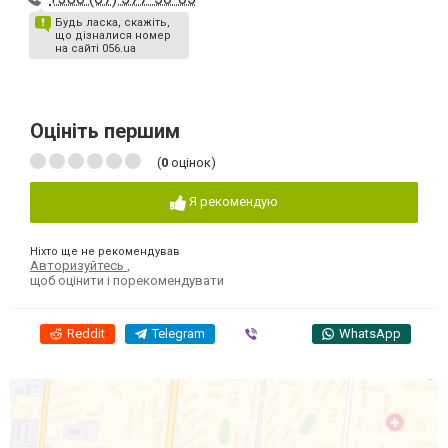
Будь ласка, скажіть,
що дізналися номер
на сайті 056.ua
Оцініть першим
(
0
оцінок)
Я рекомендую
Ніхто ще не рекомендував
Авторизуйтесь
,
щоб оцінити і порекомендувати
Reddit
Telegram
Viber
WhatsApp