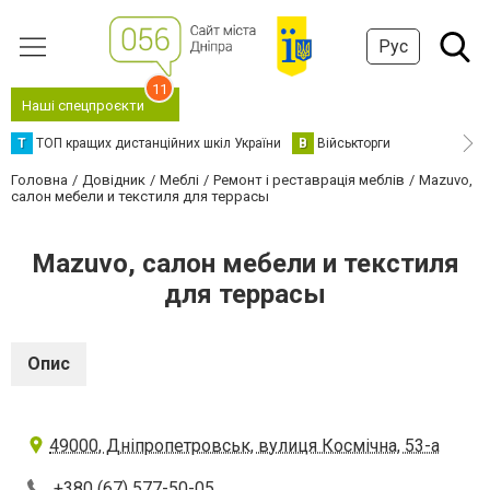
Рус
11
Наші спецпроєкти
Т
ТОП кращих дистанційних шкіл України
В
Військторги
Головна
Довідник
Меблі
Ремонт і реставрація меблів
Mazuvo,
салон мебели и текстиля для террасы
Mazuvo, салон мебели и текстиля
для террасы
Опис
49000, Дніпропетровськ, вулиця Космічна, 53-а
+380 (67) 577-50-05