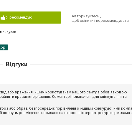
Авторизуйтесь
,
Я рекомендую
щоб оцінити і порекомендувати
омендував
App
Відгуки
досвід або враження іншим користувачам нашого сайту з обов'язковою
ийняти правильне рішення. Коментарі призначені для спілкування та
гроз або образ; безпосереднє порівняння з іншими конкуруючими компа
 її послуги; розміщення посилань на сторонні інтернет-ресурси; реклама 