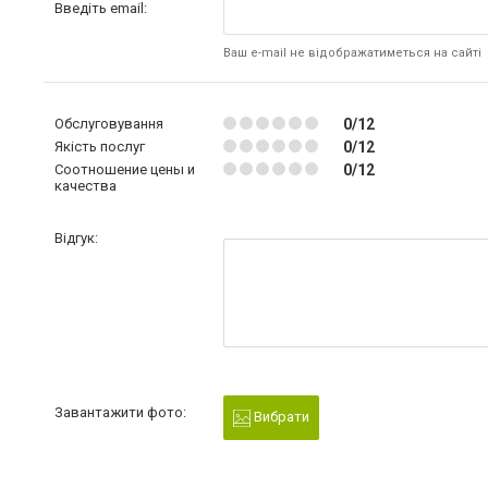
Введіть email:
Ваш e-mail не відображатиметься на сайті
Обслуговування
0/12
Якість послуг
0/12
Соотношение цены и
0/12
качества
Відгук:
Завантажити фото:
Вибрати