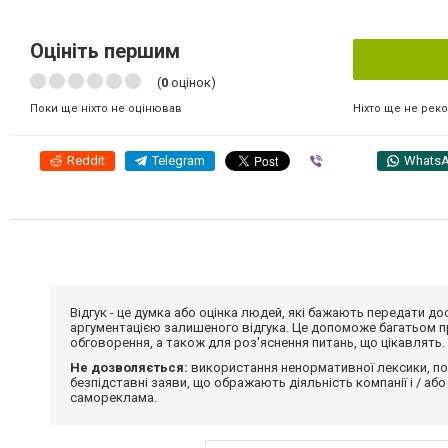
Оцініть першим
(
0
оцінок)
Ніхто ще не рек
Поки ще ніхто не оцінював
Reddit
Telegram
Viber
Whats
Відгук - це думка або оцінка людей, які бажають передати 
аргументацією залишеного відгука. Це допоможе багатьом пр
обговорення, а також для роз'яснення питань, що цікавлять.
Не дозволяється:
використання ненормативної лексики, по
безпідставні заяви, що ображають діяльність компанії і / або
самореклама.