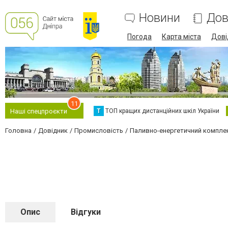
Новини
Дов
Погода
Карта міста
Дові
11
Т
ТОП кращих дистанційних шкіл України
Наші спецпроєкти
Головна
Довідник
Промисловість
Паливно-енергетичний компле
Опис
Відгуки