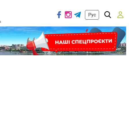
Рус
ь