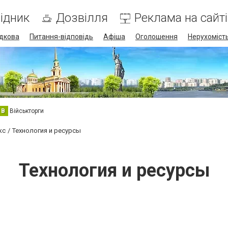
ідник
Дозвілля
Реклама на сайті
дкова
Питання-відповідь
Афіша
Оголошення
Нерухоміст
В
Військторги
кс
Технология и ресурсы
Технология и ресурсы