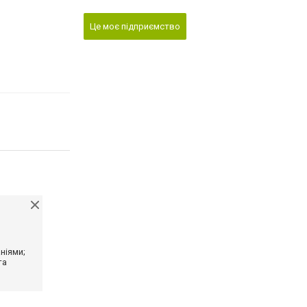
Це моє підприємство
ніями;
та