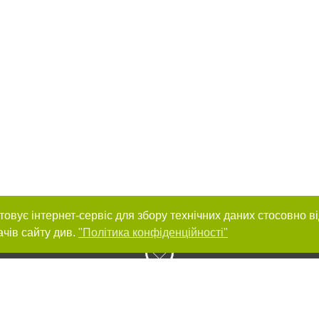
товує інтернет-сервіс для збору технічних даних стосовно в
ачів сайту див.
"Політика конфіденційності"
нас :
и
Автори проєкту