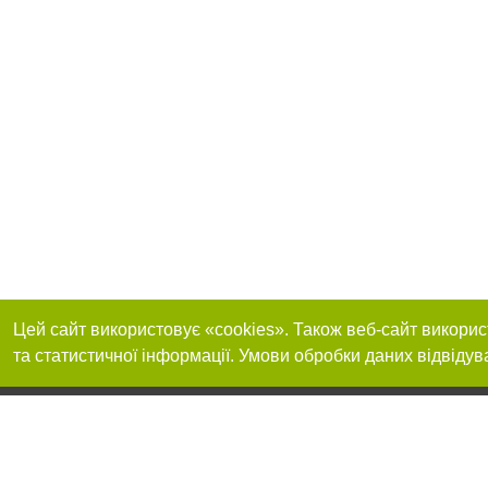
Цей сайт використовує «cookies». Також веб-сайт викорис
та статистичної інформації. Умови обробки даних відвідув
Реклама на сайті
Приєднуйтесь до 
Робота в нашій компанії
Франшиза "CitySites"
Про нас
Контакт
+38 (050) 969-29-16