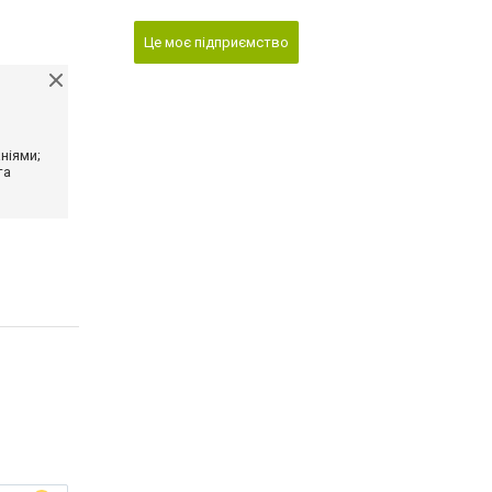
Це моє підприємство
ніями;
та