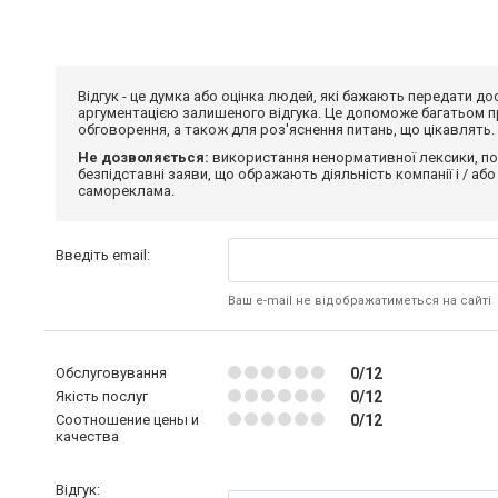
Відгук - це думка або оцінка людей, які бажають передати 
аргументацією залишеного відгука. Це допоможе багатьом пр
обговорення, а також для роз'яснення питань, що цікавлять.
Не дозволяється:
використання ненормативної лексики, по
безпідставні заяви, що ображають діяльність компанії і / або
самореклама.
Введіть email:
Ваш e-mail не відображатиметься на сайті
Обслуговування
0/12
Якість послуг
0/12
Соотношение цены и
0/12
качества
Відгук: