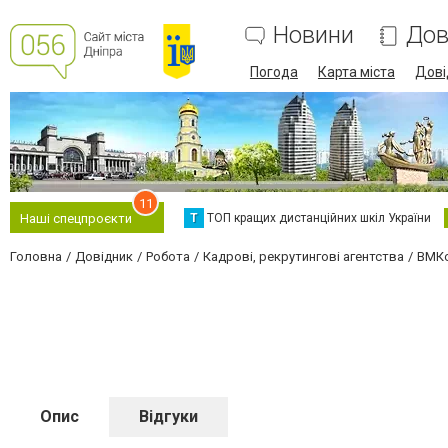
Новини
Дов
Погода
Карта міста
Дові
11
Т
ТОП кращих дистанційних шкіл України
Наші спецпроєкти
Головна
Довідник
Робота
Кадрові, рекрутингові агентства
ВМК
Опис
Відгуки