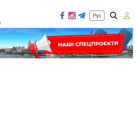
Рус
ь