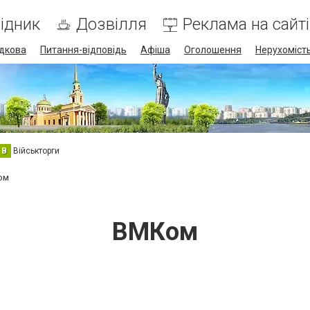
ідник
Дозвілля
Реклама на сайті
дкова
Питання-відповідь
Афіша
Оголошення
Нерухоміст
В
Військторги
ом
ВМКом