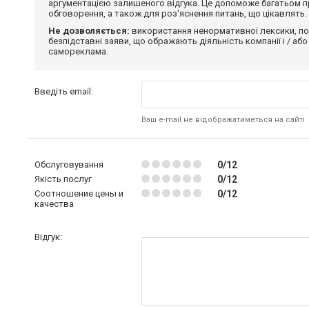
аргументацією залишеного відгука. Це допоможе багатьом пр
обговорення, а також для роз'яснення питань, що цікавлять.
Не дозволяється:
використання ненормативної лексики, по
безпідставні заяви, що ображають діяльність компанії і / або
самореклама.
Введіть email:
Ваш e-mail не відображатиметься на сайті
Обслуговування
0/12
Якість послуг
0/12
Соотношение цены и
0/12
качества
Відгук: