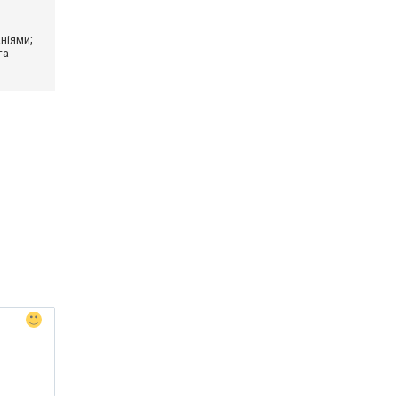
ніями;
та