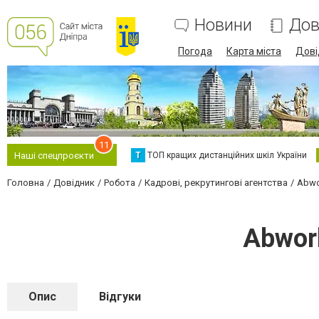
Новини
Дов
Погода
Карта міста
Дові
11
Т
ТОП кращих дистанційних шкіл України
Наші спецпроєкти
Головна
Довідник
Робота
Кадрові, рекрутингові агентства
Abwo
Abwor
Опис
Відгуки