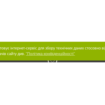
товує інтернет-сервіс для збору технічних даних стосовно в
ачів сайту див.
"Політика конфіденційності"
нас :
и
Автори проєкту
ування матеріалів без отримання попередньої згоди 056.ua за умови розміще
силання на 056.ua - Сайт міста Дніпра. Для інтернет-видань обов'язкове роз
шукових систем гіперпосилання на цитовані статті не нижче другого абзацу в