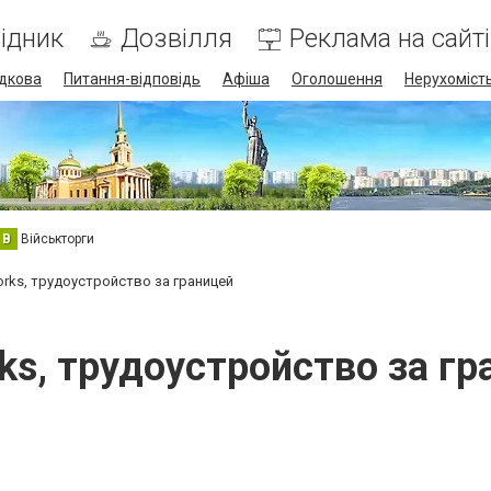
ідник
Дозвілля
Реклама на сайті
дкова
Питання-відповідь
Афіша
Оголошення
Нерухоміст
В
Військторги
rks, трудоустройство за границей
ks, трудоустройство за гр