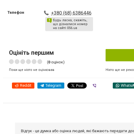
Телефон
+380 (68) 6386446
Будь ласка, скажіть,
що дізналися номер
на сайті 056.ua
Оцініть першим
(
0
оцінок)
Ніхто ще не рек
Поки ще ніхто не оцінював
Reddit
Telegram
Viber
Whats
Відгук - це думка або оцінка людей, які бажають передати 