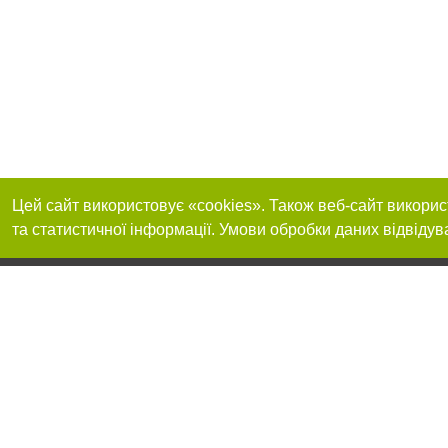
Цей сайт використовує «cookies». Також веб-сайт викорис
та статистичної інформації. Умови обробки даних відвідув
Реклама на сайті
Приєднуйтесь до 
Робота в нашій компанії
Франшиза "CitySites"
Про нас
Контакт
+38 (050) 969-29-16
З питань реклами: +38 (050) 969-29-16. E-mail:
Допускається цит
reklama@056.ua
обов'язкового по
відкритого для по