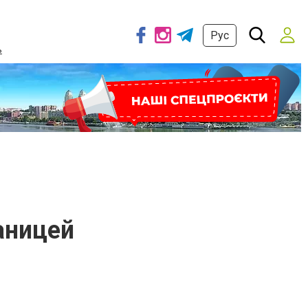
Рус
ь
аницей