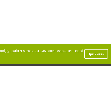
ідвідувачів з метою отримання маркетингової
Прийняти
ння в тексті
міщення прямого,
 тексті або в