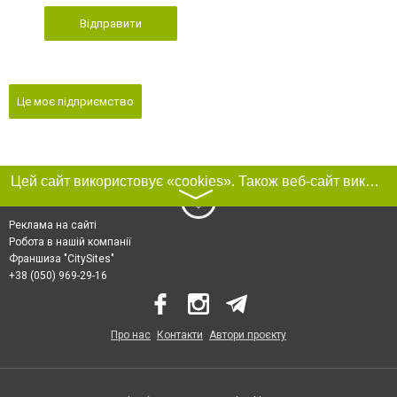
Відправити
Це моє підприємство
Цей сайт використовує «cookies». Також веб-сайт використовує інтернет-сервіс для збору технічних даних стосовно відвідувачів з метою отримання маркетингової та статистичної інформації. Умови обробки даних відвідувачів сайту див.
〉
Реклама на сайті
Робота в нашій компанії
Франшиза "CitySites"
+38 (050) 969-29-16
Про нас
Контакти
Автори проєкту