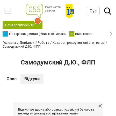
Рус
11
Наші спецпроєкти
Т
ТОП кращих дистанційних шкіл України
В
Військторги
Головна
Довідник
Робота
Кадрові, рекрутингові агентства
Самодумский Д.Ю., ФЛП
Самодумский Д.Ю., ФЛП
Опис
Відгуки
Відгук - це думка або оцінка людей, які бажають
передати досвід або враження іншим