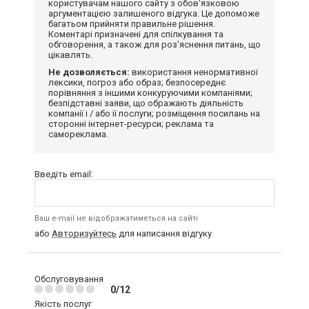
користувачам нашого сайту з обов'язковою
аргументацією залишеного відгука. Це допоможе
багатьом прийняти правильне рішення.
Коментарі призначені для спілкування та
обговорення, а також для роз'яснення питань, що
цікавлять.
Не дозволяється:
використання ненормативної
лексики, погроз або образ; безпосереднє
порівняння з іншими конкуруючими компаніями;
безпідставні заяви, що ображають діяльність
компанії і / або її послуги; розміщення посилань на
сторонні інтернет-ресурси; реклама та
самореклама.
Введіть email:
Ваш e-mail не відображатиметься на сайті
або
Авторизуйтесь
для написання відгуку
Обслуговування
0/12
Якість послуг