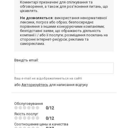
Коментарі призначені для спілкування та
обговорення, а також для роз'яснення питань, що
цікавлять.
Не дозволяється:
використання ненормативної
лексики, погроз або образ; безпосереднє
порівняння з іншими конкуруючими компаніями;
безпідставні заяви, що ображають діяльність
компанії і / або її послуги; розміщення посилань на
сторонні інтернет-ресурси; реклама та
самореклама.
Введіть email:
Ваш e-mail не відображатиметься на сайті
або
Авторизуйтесь
для написання відгуку
Обслуговування
0/12
Якість послуг
0/12
Соотношение цены и качества