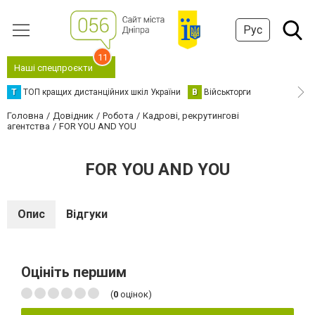
Рус
11
Наші спецпроєкти
Т
ТОП кращих дистанційних шкіл України
В
Військторги
Головна
Довідник
Робота
Кадрові, рекрутингові
агентства
FOR YOU AND YOU
FOR YOU AND YOU
Опис
Відгуки
Оцініть першим
(
0
оцінок)