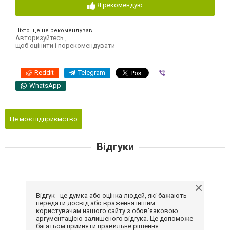
Я рекомендую
Ніхто ще не рекомендував
Авторизуйтесь
,
щоб оцінити і порекомендувати
Reddit
Telegram
Viber
WhatsApp
Це моє підприємство
Відгуки
Відгук - це думка або оцінка людей, які бажають
передати досвід або враження іншим
користувачам нашого сайту з обов'язковою
аргументацією залишеного відгука. Це допоможе
багатьом прийняти правильне рішення.