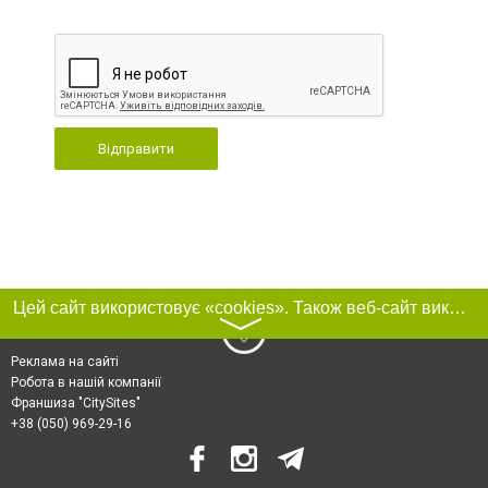
Відправити
Цей сайт використовує «cookies». Також веб-сайт використовує інтернет-сервіс для збору технічних даних стосовно відвідувачів з метою отримання маркетингової та статистичної інформації. Умови обробки даних відвідувачів сайту див.
〉
Реклама на сайті
Робота в нашій компанії
Франшиза "CitySites"
+38 (050) 969-29-16