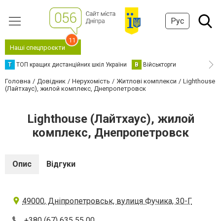
Рус
11
Наші спецпроєкти
Т
ТОП кращих дистанційних шкіл України
В
Військторги
Головна
Довідник
Нерухомість
Житлові комплекси
Lighthouse
(Лайтхаус), жилой комплекс, Днепропетровск
Lighthouse (Лайтхаус), жилой
комплекс, Днепропетровск
Опис
Відгуки
49000, Дніпропетровськ, вулиця Фучика, 30-Г
+380 (67) 635 55 00