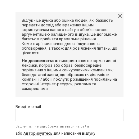
Відгук - це думка або оцінка людей, які бажають
передати досвід або враження іншим
користувачам нашого сайту з обов'язковою
аргументацією залишеного відгука. Це допоможе
багатьом прийняти правильне рішення.
Коментарі призначені для спілкування та
обговорення, а також для роз'яснення питань, що
цікавлять.
Не дозволяється:
використання ненормативної
лексики, погроз або образ; безпосереднє
порівняння з іншими конкуруючими компаніями;
безпідставні заяви, що ображають діяльність
компанії і / або її послуги; розміщення посилань на
сторонні інтернет-ресурси; реклама та
самореклама.
Введіть email:
Ваш e-mail не відображатиметься на сайті
або
Авторизуйтесь
для написання відгуку