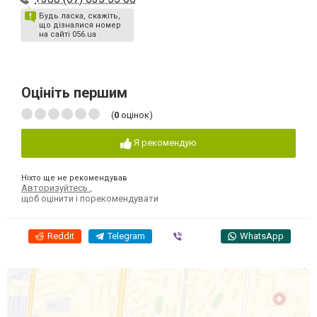
Будь ласка, скажіть,
що дізналися номер
на сайті 056.ua
Оцініть першим
(
0
оцінок)
Я рекомендую
Ніхто ще не рекомендував
Авторизуйтесь
,
щоб оцінити і порекомендувати
Reddit
Telegram
Viber
WhatsApp