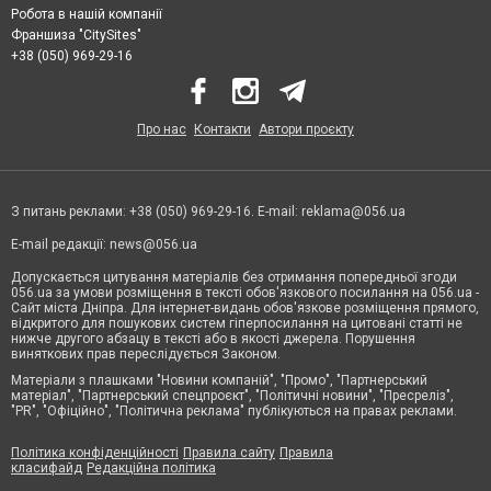
Робота в нашій компанії
Франшиза "CitySites"
+38 (050) 969-29-16
Про нас
Контакти
Автори проєкту
З питань реклами: +38 (050) 969-29-16. E-mail:
reklama@056.ua
E-mail редакції:
news@056.ua
Допускається цитування матеріалів без отримання попередньої згоди
056.ua за умови розміщення в тексті обов'язкового посилання на 056.ua -
Сайт міста Дніпра. Для інтернет-видань обов'язкове розміщення прямого,
відкритого для пошукових систем гіперпосилання на цитовані статті не
нижче другого абзацу в тексті або в якості джерела. Порушення
виняткових прав переслідується Законом.
Матеріали з плашками "Новини компаній", "Промо", "Партнерський
матеріал", "Партнерський спецпроєкт", "Політичні новини", "Пресреліз",
"PR", "Офіційно", "Політична реклама" публікуються на правах реклами.
Політика конфіденційності
Правила сайту
Правила
класифайд
Редакційна політика