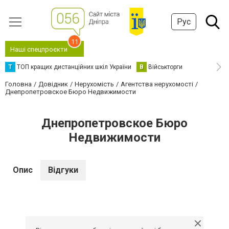
Рус
11
Наші спецпроєкти
Т
ТОП кращих дистанційних шкіл України
В
Військторги
Головна
Довідник
Нерухомість
Агентства нерухомості
Днепропетровское Бюро Недвижимости
Днепропетровское Бюро
Недвижимости
Опис
Відгуки