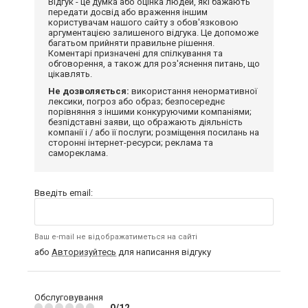
Відгук - це думка або оцінка людей, які бажають
передати досвід або враження іншим
користувачам нашого сайту з обов'язковою
аргументацією залишеного відгука. Це допоможе
багатьом прийняти правильне рішення.
Коментарі призначені для спілкування та
обговорення, а також для роз'яснення питань, що
цікавлять.
Не дозволяється:
використання ненормативної
лексики, погроз або образ; безпосереднє
порівняння з іншими конкуруючими компаніями;
безпідставні заяви, що ображають діяльність
компанії і / або її послуги; розміщення посилань на
сторонні інтернет-ресурси; реклама та
самореклама.
Введіть email:
Ваш e-mail не відображатиметься на сайті
або
Авторизуйтесь
для написання відгуку
Обслуговування