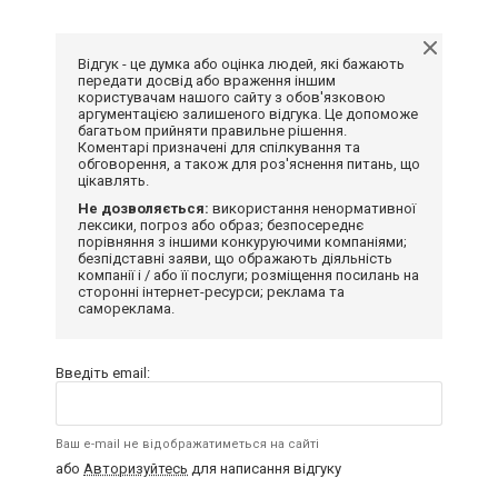
Відгук - це думка або оцінка людей, які бажають
передати досвід або враження іншим
користувачам нашого сайту з обов'язковою
аргументацією залишеного відгука. Це допоможе
багатьом прийняти правильне рішення.
Коментарі призначені для спілкування та
обговорення, а також для роз'яснення питань, що
цікавлять.
Не дозволяється:
використання ненормативної
лексики, погроз або образ; безпосереднє
порівняння з іншими конкуруючими компаніями;
безпідставні заяви, що ображають діяльність
компанії і / або її послуги; розміщення посилань на
сторонні інтернет-ресурси; реклама та
самореклама.
Введіть email:
Ваш e-mail не відображатиметься на сайті
або
Авторизуйтесь
для написання відгуку