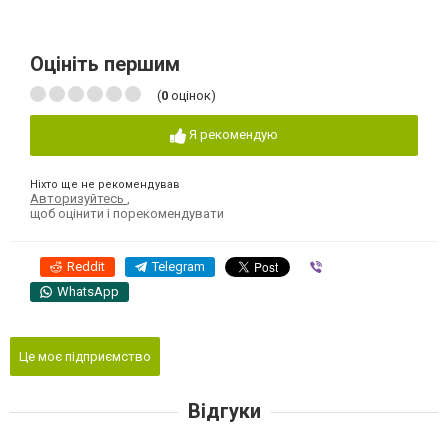
Оцініть першим
(
0
оцінок)
Я рекомендую
Ніхто ще не рекомендував
Авторизуйтесь
,
щоб оцінити і порекомендувати
Reddit
Telegram
Viber
WhatsApp
Це моє підприємство
Відгуки