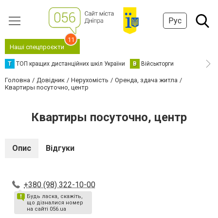
Рус
11
Наші спецпроєкти
Т
ТОП кращих дистанційних шкіл України
В
Військторги
Головна
Довідник
Нерухомість
Оренда, здача житла
Квартиры посуточно, центр
Квартиры посуточно, центр
Опис
Відгуки
+380 (98) 322-10-00
Будь ласка, скажіть,
що дізналися номер
на сайті 056.ua