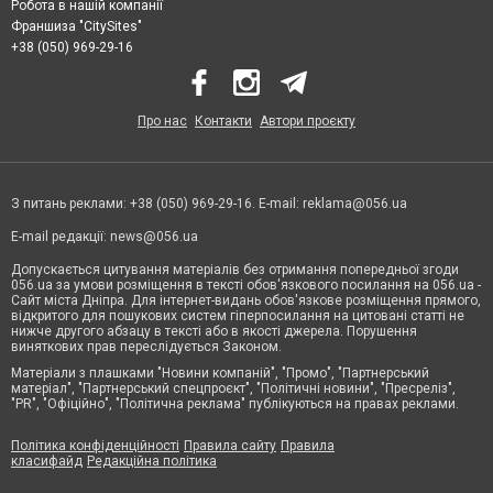
Робота в нашій компанії
Франшиза "CitySites"
+38 (050) 969-29-16
Про нас
Контакти
Автори проєкту
З питань реклами: +38 (050) 969-29-16. E-mail:
reklama@056.ua
E-mail редакції:
news@056.ua
Допускається цитування матеріалів без отримання попередньої згоди
056.ua за умови розміщення в тексті обов'язкового посилання на 056.ua -
Сайт міста Дніпра. Для інтернет-видань обов'язкове розміщення прямого,
відкритого для пошукових систем гіперпосилання на цитовані статті не
нижче другого абзацу в тексті або в якості джерела. Порушення
виняткових прав переслідується Законом.
Матеріали з плашками "Новини компаній", "Промо", "Партнерський
матеріал", "Партнерський спецпроєкт", "Політичні новини", "Пресреліз",
"PR", "Офіційно", "Політична реклама" публікуються на правах реклами.
Політика конфіденційності
Правила сайту
Правила
класифайд
Редакційна політика