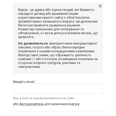
Відгук - це думка або оцінка людей, які бажають
передати досвід або враження іншим
користувачам нашого сайту з обов'язковою
аргументацією залишеного відгука. Це допоможе
багатьом прийняти правильне рішення.
Коментарі призначені для спілкування та
обговорення, а також для роз'яснення питань, що
цікавлять.
Не дозволяється:
використання ненормативної
лексики, погроз або образ; безпосереднє
порівняння з іншими конкуруючими компаніями;
безпідставні заяви, що ображають діяльність
компанії і / або її послуги; розміщення посилань на
сторонні інтернет-ресурси; реклама та
самореклама.
Введіть email:
Ваш e-mail не відображатиметься на сайті
або
Авторизуйтесь
для написання відгуку