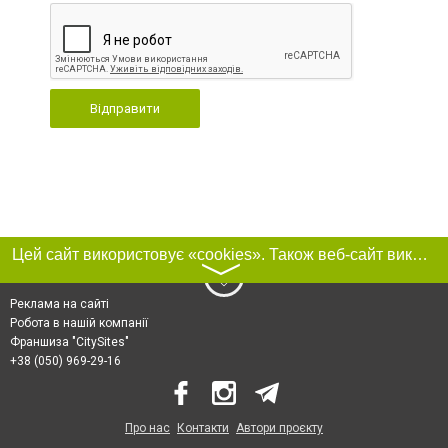
Відправити
Цей сайт використовує «cookies». Також веб-сайт використовує інтернет-сервіс для збору технічних даних стосовно відвідувачів з метою отримання маркетингової та статистичної інформації. Умови обробки даних відвідувачів сайту див.
〉
Реклама на сайті
Робота в нашій компанії
Франшиза "CitySites"
+38 (050) 969-29-16
Про нас
Контакти
Автори проєкту