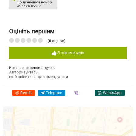
що дізналися номер
на сайті 056.ua
Оцініть першим
(
0
оцінок)
Я рекомендую
Ніхто ще не рекомендував
Авторизуйтесь
,
щоб оцінити і порекомендувати
Reddit
Telegram
Viber
WhatsApp