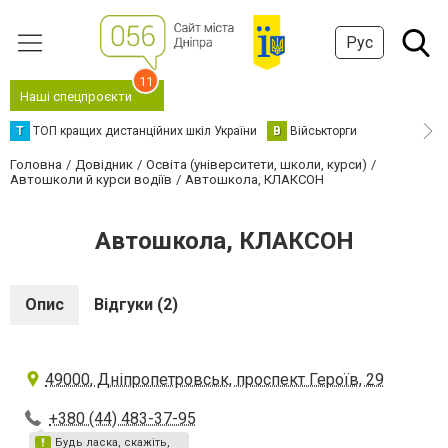
Рус
11
Наші спецпроєкти
Т
ТОП кращих дистанційних шкіл України
В
Військторги
Головна
Довідник
Освіта (університети, школи, курси)
Автошколи й курси водіїв
Автошкола, КЛАКСОН
Автошкола, КЛАКСОН
Опис
Відгуки (2)
49000, Дніпропетровськ, проспект Героїв, 29
+380 (44) 483-37-95
Будь ласка, скажіть,