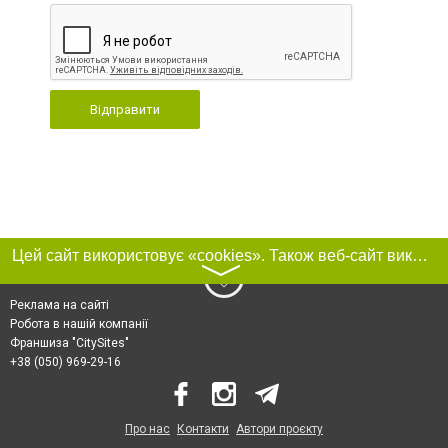
Відправити
Цей сайт використовує «cookies». Також веб-сайт використовує інтернет-сервіс для збору технічних даних стосовно відвідувачів з метою отримання маркетингової та статистичної інформації. Умови обробки даних відвідувачів сайту див.
〉
Реклама на сайті
Робота в нашій компанії
Франшиза "CitySites"
+38 (050) 969-29-16
Про нас
Контакти
Автори проєкту