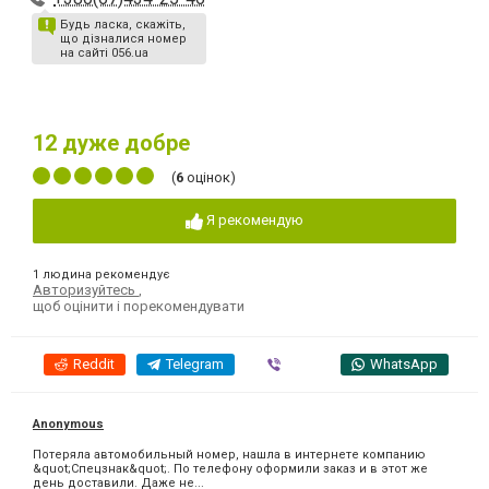
Будь ласка, скажіть,
що дізналися номер
на сайті 056.ua
12
дуже добре
(
6
оцінок)
Я рекомендую
1 людина рекомендує
Авторизуйтесь
,
щоб оцінити і порекомендувати
Reddit
Telegram
Viber
WhatsApp
Anonymous
Потеряла автомобильный номер, нашла в интернете компанию
&quot;Спецзнак&quot;. По телефону оформили заказ и в этот же
день доставили. Даже не...