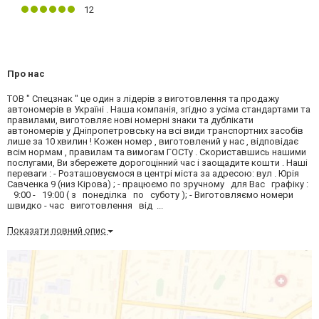
12
Про нас
ТОВ " Спецзнак " це один з лідерів з виготовлення та продажу
автономерів в Україні . Наша компанія, згідно з усіма стандартами та
правилами, виготовляє нові номерні знаки та дублікати
автономерів у Дніпропетровську на всі види транспортних засобів
лише за 10 хвилин ! Кожен номер , виготовлений у нас , відповідає
всім нормам , правилам та вимогам ГОСТу . Скориставшись нашими
послугами, Ви збережете дорогоцінний час і заощадите кошти . Наші
переваги : - Розташовуємося в центрі міста за адресою: вул . Юрія
Савченка 9 (низ Кірова) ; - працюємо по зручному для Вас​ графіку :
9:00 - 19:00 ( з понеділка по суботу ); - Виготовляємо номери
швидко - час виготовлення від ...
Показати повний опис