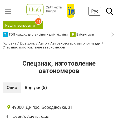
Рус
11
Наші спецпроєкти
Т
ТОП кращих дистанційних шкіл України
В
Військторги
Головна
Довідник
Авто
Автоаксесуари, автоприладдя
Спецзнак, изготовление автономеров
Спецзнак, изготовление
автономеров
Опис
Відгуки (5)
49000, Дніпро, Бородінська, 31
+380(67)434-25-46