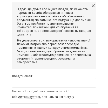
Відгук - це думка або оцінка людей, які бажають
передати досвід або враження іншим
користувачам нашого сайту з обов'язковою
аргументацією залишеного відгука. Це допоможе
багатьом прийняти правильне рішення.
Коментарі призначені для спілкування та
обговорення, а також для роз'яснення питань, що
цікавлять.
Не дозволяється:
використання ненормативної
лексики, погроз або образ; безпосереднє
порівняння з іншими конкуруючими компаніями;
безпідставні заяви, що ображають діяльність
компанії і / або її послуги; розміщення посилань на
сторонні інтернет-ресурси; реклама та
самореклама.
Введіть email:
Ваш e-mail не відображатиметься на сайті
або
Авторизуйтесь
для написання відгуку