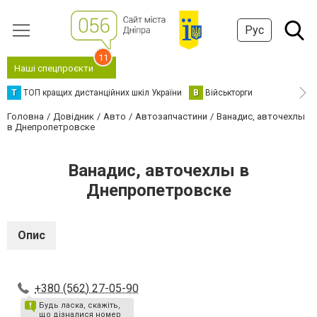
Рус
11
Наші спецпроєкти
Т
ТОП кращих дистанційних шкіл України
В
Військторги
Головна
Довідник
Авто
Автозапчастини
Ванадис, авточехлы
в Днепропетровске
Ванадис, авточехлы в
Днепропетровске
Опис
+380 (562) 27-05-90
Будь ласка, скажіть,
що дізналися номер