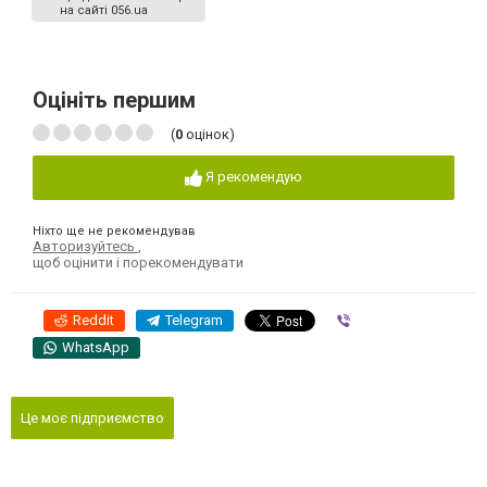
на сайті 056.ua
Оцініть першим
(
0
оцінок)
Я рекомендую
Ніхто ще не рекомендував
Авторизуйтесь
,
щоб оцінити і порекомендувати
Reddit
Telegram
Viber
WhatsApp
Це моє підприємство