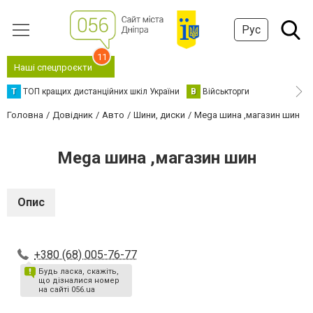
Рус
11
Наші спецпроєкти
Т
ТОП кращих дистанційних шкіл України
В
Військторги
Головна
Довідник
Авто
Шини, диски
Mega шина ,магазин шин
Mega шина ,магазин шин
Опис
+380 (68) 005-76-77
Будь ласка, скажіть,
що дізналися номер
на сайті 056.ua