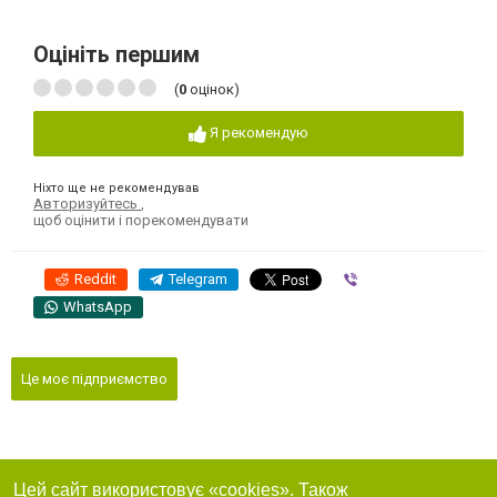
Оцініть першим
(
0
оцінок)
Я рекомендую
Ніхто ще не рекомендував
Авторизуйтесь
,
щоб оцінити і порекомендувати
Reddit
Telegram
Viber
WhatsApp
Це моє підприємство
Цей сайт використовує «cookies». Також