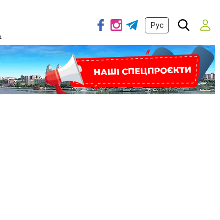
Рус
ь