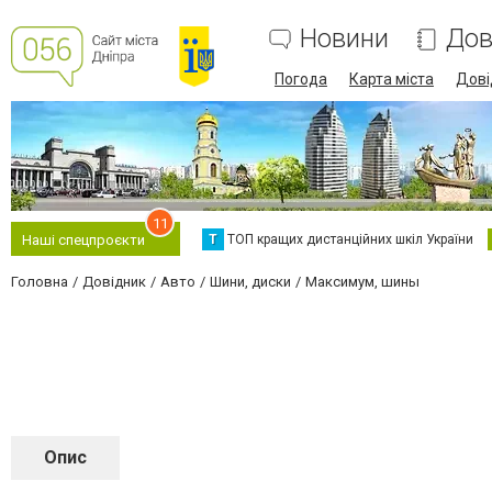
Новини
Дов
Погода
Карта міста
Дові
11
Т
ТОП кращих дистанційних шкіл України
Наші спецпроєкти
Головна
Довідник
Авто
Шини, диски
Максимум, шины
Опис