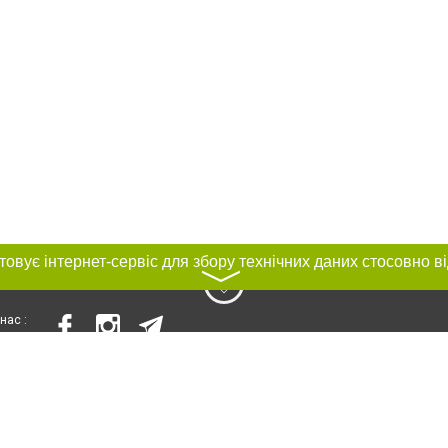
〉
нас :
и
Автори проєкту
ування матеріалів без отримання попередньої згоди 056.ua за умови розміще
силання на 056.ua - Сайт міста Дніпра. Для інтернет-видань обов'язкове роз