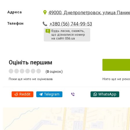
Адреса
49000, Днепропетровск, улица Паника
Телефон
+380 (56) 744-99-53
Будь ласка, скажіть,
що дізналися номер
на сайті 056.ua
Оцініть першим
(
0
оцінок)
Ніхто ще не рек
Поки ще ніхто не оцінював
Reddit
Telegram
Viber
WhatsApp