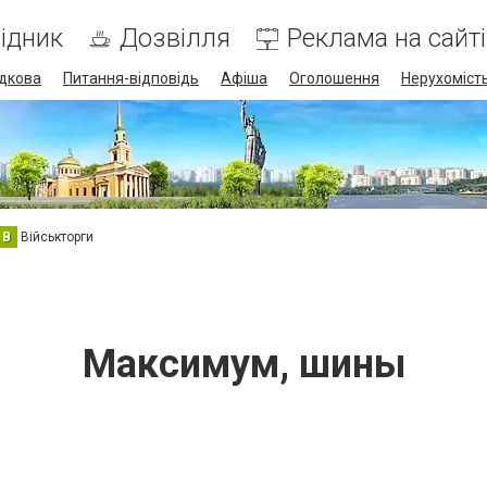
ідник
Дозвілля
Реклама на сайті
дкова
Питання-відповідь
Афіша
Оголошення
Нерухоміст
В
Військторги
Максимум, шины