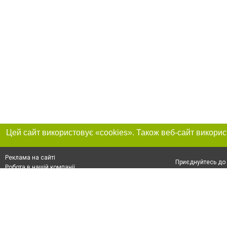
Реклама на сайті
Приєднуйтесь до 
Робота в нашій компанії
Франшиза "CitySites"
Про нас
Контакт
+38 (050) 969-29-16
З питань реклами: +38 (050) 969-29-16. E-mail:
Допускається цит
reklama@056.ua
обов'язкового по