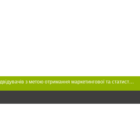
Цей сайт використовує «cookies». Також веб-сайт використовує інтернет-сервіс для збору технічних даних стосовно відвідувачів з метою отримання маркетингової та статистичної інформації. Умови обробки даних відвідувачів сайту див.
ння в тексті
міщення прямого,