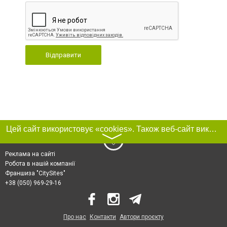
Відправити
Цей сайт використовує «cookies». Також веб-сайт використовує інтернет-сервіс для збору технічних даних стосовно відвідувачів з метою отримання маркетингової та статистичної інформації. Умови обробки даних відвідувачів сайту див.
〉
Реклама на сайті
Робота в нашій компанії
Франшиза "CitySites"
+38 (050) 969-29-16
Про нас
Контакти
Автори проєкту