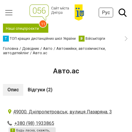
Рус
11
Наші спецпроєкти
Т
ТОП кращих дистанційних шкіл України
В
Військторги
Головна
Довідник
Авто
Автомийки, автохімчистки,
автодетейлінг
Авто.ас
Авто.ас
Опис
Відгуки (2)
49000, Дніпропетровськ, вулиця Лазаряна, 3
+380 (98) 1933865
Будь ласка, скажіть,