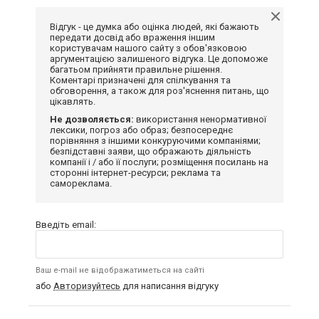
Відгук - це думка або оцінка людей, які бажають
передати досвід або враження іншим
користувачам нашого сайту з обов'язковою
аргументацією залишеного відгука. Це допоможе
багатьом прийняти правильне рішення.
Коментарі призначені для спілкування та
обговорення, а також для роз'яснення питань, що
цікавлять.
Не дозволяється:
використання ненормативної
лексики, погроз або образ; безпосереднє
порівняння з іншими конкуруючими компаніями;
безпідставні заяви, що ображають діяльність
компанії і / або її послуги; розміщення посилань на
сторонні інтернет-ресурси; реклама та
самореклама.
Введіть email:
Ваш e-mail не відображатиметься на сайті
або
Авторизуйтесь
для написання відгуку