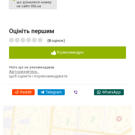
що дізналися номер
на сайті 056.ua
Оцініть першим
(
0
оцінок)
Я рекомендую
Ніхто ще не рекомендував
Авторизуйтесь
,
щоб оцінити і порекомендувати
Reddit
Telegram
Viber
WhatsApp