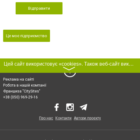
Відправити
Це моє підприємство
Цей сайт використовує «cookies». Також веб-сайт використовує інтернет-сервіс для збору технічних даних стосовно відвідувачів з метою отримання маркетингової та статистичної інформації. Умови обробки даних відвідувачів сайту див.
〉
Реклама на сайті
Робота в нашій компанії
Франшиза "CitySites"
+38 (050) 969-29-16
Про нас
Контакти
Автори проєкту