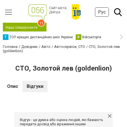
Рус
11
Наші спецпроєкти
Т
ТОП кращих дистанційних шкіл України
В
Військторги
Головна
Довідник
Авто
Автосервіси, СТО
СТО, Золотой лев
(goldenlion)
СТО, Золотой лев (goldenlion)
Опис
Відгуки
Відгук - це думка або оцінка людей, які бажають
передати досвід або враження іншим