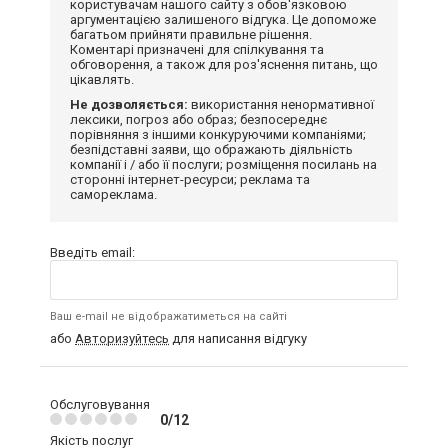
користувачам нашого сайту з обов'язковою
аргументацією залишеного відгука. Це допоможе
багатьом прийняти правильне рішення.
Коментарі призначені для спілкування та
обговорення, а також для роз'яснення питань, що
цікавлять.
Не дозволяється:
використання ненормативної
лексики, погроз або образ; безпосереднє
порівняння з іншими конкуруючими компаніями;
безпідставні заяви, що ображають діяльність
компанії і / або її послуги; розміщення посилань на
сторонні інтернет-ресурси; реклама та
самореклама.
Введіть email:
Ваш e-mail не відображатиметься на сайті
або
Авторизуйтесь
для написання відгуку
Обслуговування
0/12
Якість послуг