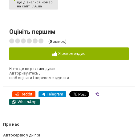
що дізналися номер
на сайті 056.ua
Оцініть першим
(
0
оцінок)
Я рекомендую
Ніхто ще не рекомендував
Авторизуйтесь
,
щоб оцінити і порекомендувати
Reddit
Telegram
Viber
WhatsApp
Про нас
Автосервіс у дніпрі