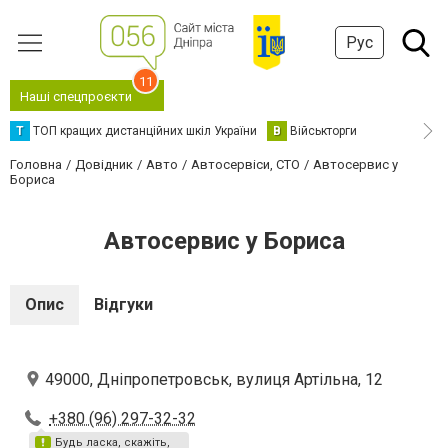
Рус
11
Наші спецпроєкти
Т
ТОП кращих дистанційних шкіл України
В
Військторги
Головна
Довідник
Авто
Автосервіси, СТО
Автосервис у
Бориса
Автосервис у Бориса
Опис
Відгуки
49000, Дніпропетровськ, вулиця Артільна, 12
+380 (96) 297-32-32
Будь ласка, скажіть,