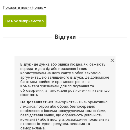
Показати повний опис
Це моє підприємство
Відгуки
Відгук - це думка або оцінка людей, які бажають
передати досвід або враження іншим
користувачам нашого сайту з обов'язковою
аргументацією залишеного відгука. Це допоможе
багатьом прийняти правильне рішення.
Коментарі призначені для спілкування та
обговорення, а також для роз'яснення питань, що
цікавлять.
Не дозволяється:
використання ненормативної
лексики, погроз або образ; безпосереднє
порівняння з іншими конкуруючими компаніями;
безпідставні заяви, що ображають діяльність
компанії і / або її послуги; розміщення посилань на
сторонні інтернет-ресурси; реклама та
самореклама.