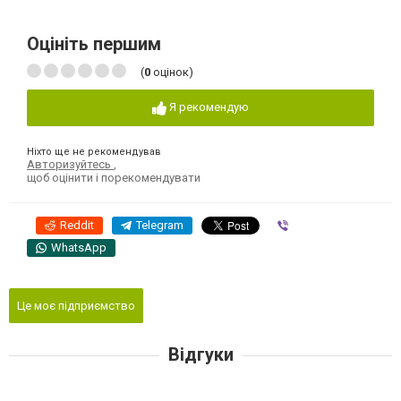
Оцініть першим
(
0
оцінок)
Я рекомендую
Ніхто ще не рекомендував
Авторизуйтесь
,
щоб оцінити і порекомендувати
Reddit
Telegram
Viber
WhatsApp
Це моє підприємство
Відгуки