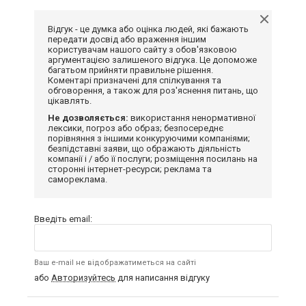
Відгук - це думка або оцінка людей, які бажають
передати досвід або враження іншим
користувачам нашого сайту з обов'язковою
аргументацією залишеного відгука. Це допоможе
багатьом прийняти правильне рішення.
Коментарі призначені для спілкування та
обговорення, а також для роз'яснення питань, що
цікавлять.
Не дозволяється:
використання ненормативної
лексики, погроз або образ; безпосереднє
порівняння з іншими конкуруючими компаніями;
безпідставні заяви, що ображають діяльність
компанії і / або її послуги; розміщення посилань на
сторонні інтернет-ресурси; реклама та
самореклама.
Введіть email:
Ваш e-mail не відображатиметься на сайті
або
Авторизуйтесь
для написання відгуку