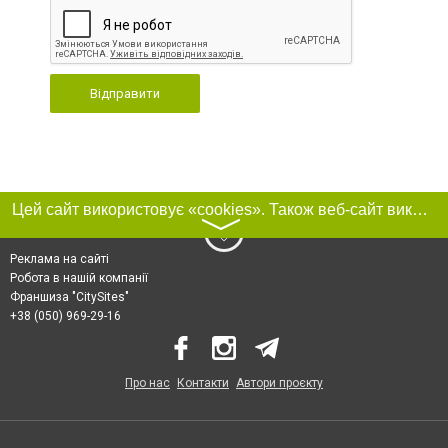
Відправити
Цей сайт використовує «cookies». Також веб-сайт використовує інтернет-сервіс для збору технічних даних стосовно відвідувачів з метою отримання маркетингової та статистичної інформації. Умови обробки даних відвідувачів сайту див.
〉
Реклама на сайті
Робота в нашій компанії
Франшиза "CitySites"
+38 (050) 969-29-16
Про нас
Контакти
Автори проєкту