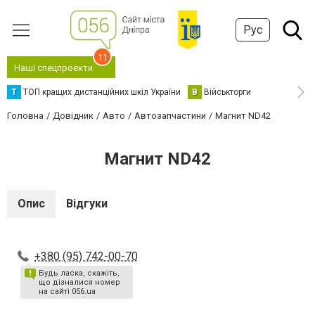
Рус
11
Наші спецпроєкти
Т
ТОП кращих дистанційних шкіл України
В
Військторги
Головна
Довідник
Авто
Автозапчастини
Магнит ND42
Магнит ND42
Опис
Відгуки
+380 (95) 742-00-70
Будь ласка, скажіть,
що дізналися номер
на сайті 056.ua