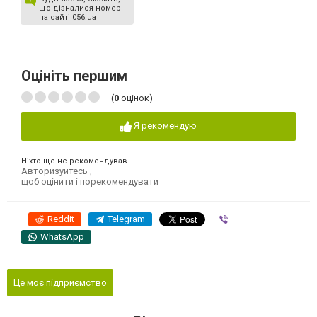
що дізналися номер
на сайті 056.ua
Оцініть першим
(
0
оцінок)
Я рекомендую
Ніхто ще не рекомендував
Авторизуйтесь
,
щоб оцінити і порекомендувати
Reddit
Telegram
Viber
WhatsApp
Це моє підприємство