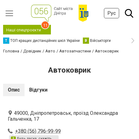
Рус
11
Наші спецпроєкти
Т
ТОП кращих дистанційних шкіл України
В
Військторги
Головна
Довідник
Авто
Автозапчастини
Автоковрик
Автоковрик
Опис
Відгуки
49000, Дніпропетровськ, проїзд Олександра
Гальченка, 17
+380 (56) 796-99-99
Будь ласка, скажіть,