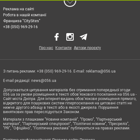
Реклама на сайті
Робота в нашій компанії
Франшиза "CitySites"
+38 (050) 969-29-16
Про нас
Контакти
Автори проєкту
З питань реклами: +38 (050) 969-29-16. E-mail:
reklama@056.ua
E-mail редакції:
news@056.ua
Допускається цитування матеріалів без отримання попередньої згоди
056.ua за умови розміщення в тексті обов'язкового посилання на 056.ua -
Сайт міста Дніпра. Для інтернет-видань обов'язкове розміщення прямого,
відкритого для пошукових систем гіперпосилання на цитовані статті не
нижче другого абзацу в тексті або в якості джерела. Порушення
виняткових прав переслідується Законом.
Матеріали з плашками "Новини компаній", "Промо", "Партнерський
матеріал", "Партнерський спецпроєкт", "Політичні новини", "Пресреліз",
"PR", "Офіційно", "Політична реклама" публікуються на правах реклами.