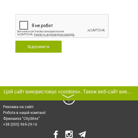
Відправити
Цей сайт використовує «cookies». Також веб-сайт використовує інтернет-сервіс для збору технічних даних стосовно відвідувачів з метою отримання маркетингової та статистичної інформації. Умови обробки даних відвідувачів сайту див.
〉
Реклама на сайті
Робота в нашій компанії
Франшиза "CitySites"
+38 (050) 969-29-16