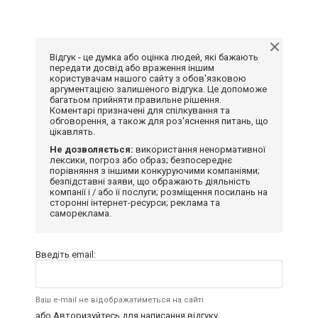
Відгук - це думка або оцінка людей, які бажають
передати досвід або враження іншим
користувачам нашого сайту з обов'язковою
аргументацією залишеного відгука. Це допоможе
багатьом прийняти правильне рішення.
Коментарі призначені для спілкування та
обговорення, а також для роз'яснення питань, що
цікавлять.
Не дозволяється:
використання ненормативної
лексики, погроз або образ; безпосереднє
порівняння з іншими конкуруючими компаніями;
безпідставні заяви, що ображають діяльність
компанії і / або її послуги; розміщення посилань на
сторонні інтернет-ресурси; реклама та
самореклама.
Введіть email:
Ваш e-mail не відображатиметься на сайті
або
Авторизуйтесь
для написання відгуку