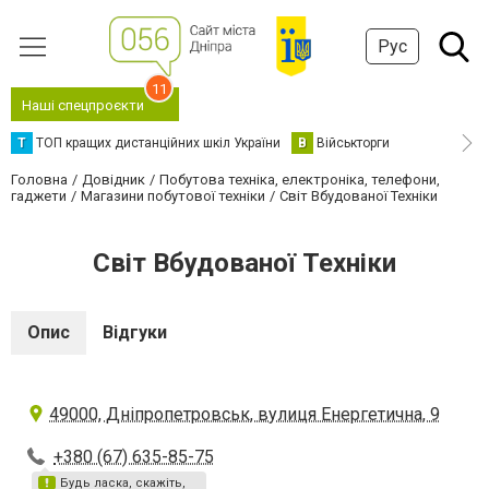
Рус
11
Наші спецпроєкти
Т
ТОП кращих дистанційних шкіл України
В
Військторги
Головна
Довідник
Побутова техніка, електроніка, телефони,
гаджети
Магазини побутової техніки
Світ Вбудованої Техніки
Світ Вбудованої Техніки
Опис
Відгуки
49000, Дніпропетровськ, вулиця Енергетична, 9
+380 (67) 635-85-75
Будь ласка, скажіть,