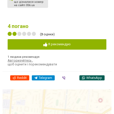
що дізналися номер
на сайті 056.ua
4
погано
(
3
оцінки)
Я рекомендую
1 людина рекомендує
Авторизуйтесь
,
щоб оцінити і порекомендувати
Reddit
Telegram
Viber
WhatsApp