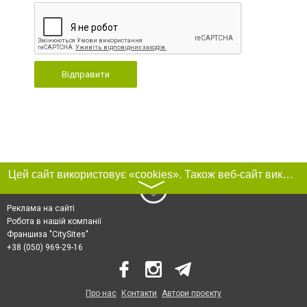
Відправити
Цей сайт використовує «cookies». Також веб-сайт використовує інтернет-сервіс для збору технічних даних стосовно відвідувачів з метою отримання маркетингової та статистичної інформації. Умови обробки даних відвідувачів сайту див.
〉
Реклама на сайті
Робота в нашій компанії
Франшиза "CitySites"
+38 (050) 969-29-16
Про нас
Контакти
Автори проєкту