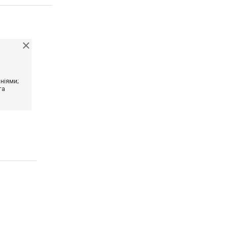
ніями;
та