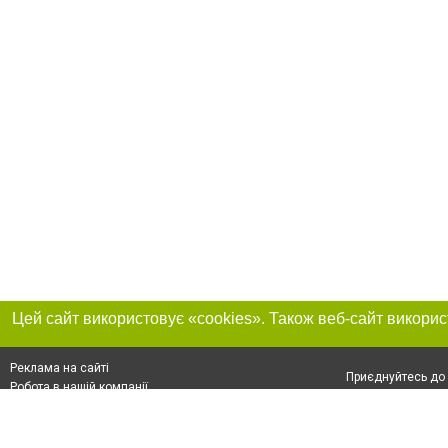
Реклама на сайті
Приєднуйтесь до 
Робота в нашій компанії
Франшиза "CitySites"
Про нас
Контакт
+38 (050) 969-29-16