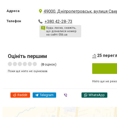
Адреса
49000, Дніпропетровськ, вулиця Све
Телефон
+380 42-28-73
Будь ласка, скажіть,
що дізналися номер
на сайті 056.ua
Оцініть першим
25 перегл
(
0
оцінок)
Поки ще ніхто не оцінював
Ніхто ще не рек
Reddit
Telegram
Viber
WhatsApp