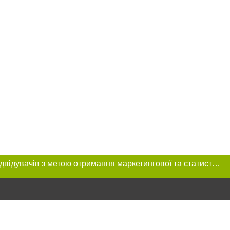
Цей сайт використовує «cookies». Також веб-сайт використовує інтернет-сервіс для збору технічних даних стосовно відвідувачів з метою отримання маркетингової та статистичної інформації. Умови обробки даних відвідувачів сайту див.