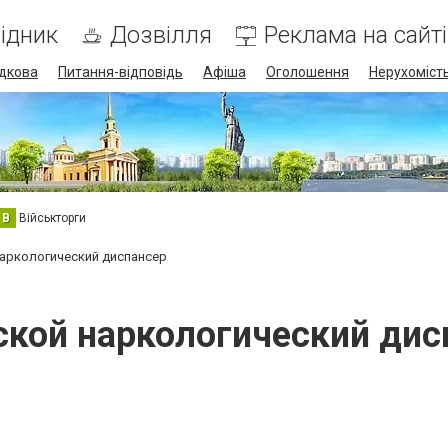
ідник
Дозвілля
Реклама на сайті
дкова
Питання-відповідь
Афіша
Оголошення
Нерухоміст
В
Військторги
аркологический диспансер
ской наркологический дис