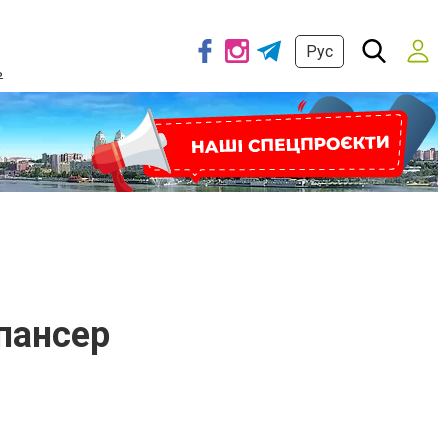
Рус
ь
пансер