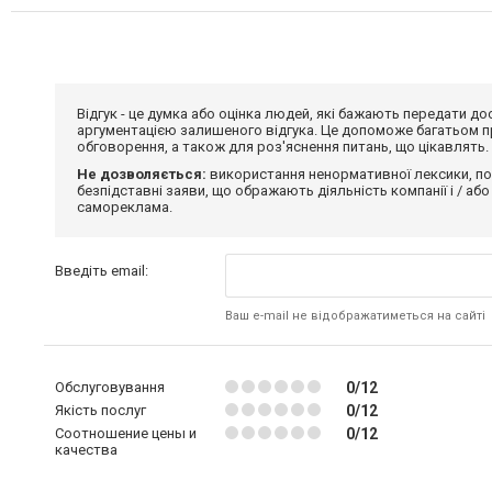
Відгук - це думка або оцінка людей, які бажають передати 
аргументацією залишеного відгука. Це допоможе багатьом пр
обговорення, а також для роз'яснення питань, що цікавлять.
Не дозволяється:
використання ненормативної лексики, по
безпідставні заяви, що ображають діяльність компанії і / або
самореклама.
Введіть email:
Ваш e-mail не відображатиметься на сайті
Обслуговування
0/12
Якість послуг
0/12
Соотношение цены и
0/12
качества