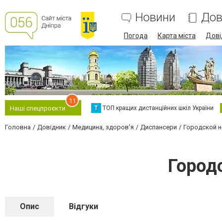
Новини
Дов
Погода
Карта міста
Дові
11
Т
ТОП кращих дистанційних шкіл України
Наші спецпроєкти
Головна
Довідник
Медицина, здоров'я
Диспансери
Городской н
Город
Опис
Відгуки