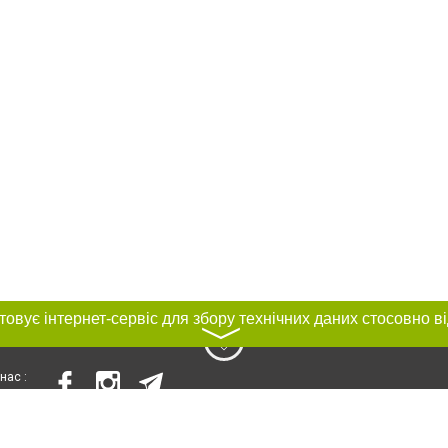
〉
нас :
и
Автори проєкту