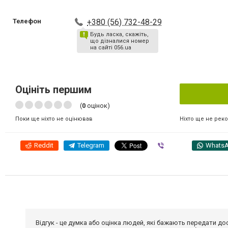
Телефон
+380 (56) 732-48-29
Будь ласка, скажіть,
що дізналися номер
на сайті 056.ua
Оцініть першим
(
0
оцінок)
Ніхто ще не рек
Поки ще ніхто не оцінював
Reddit
Telegram
Viber
Whats
Відгук - це думка або оцінка людей, які бажають передати 