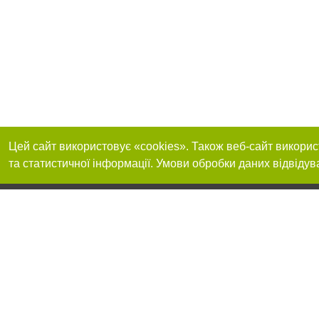
Цей сайт використовує «cookies». Також веб-сайт викорис
та статистичної інформації. Умови обробки даних відвідув
Реклама на сайті
Приєднуйтесь до 
Робота в нашій компанії
Франшиза "CitySites"
Про нас
Контакт
+38 (050) 969-29-16
З питань реклами: +38 (050) 969-29-16. E-mail:
Допускається цит
reklama@056.ua
обов'язкового по
відкритого для по