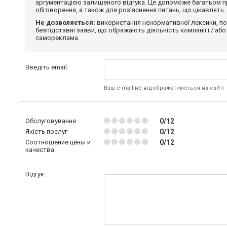
аргументацією залишеного відгука. Це допоможе багатьом пр
обговорення, а також для роз'яснення питань, що цікавлять.
Не дозволяється:
використання ненормативної лексики, по
безпідставні заяви, що ображають діяльність компанії і / або
самореклама.
Введіть email:
Ваш e-mail не відображатиметься на сайті
Обслуговування
0/12
Якість послуг
0/12
Соотношение цены и
0/12
качества
Відгук: