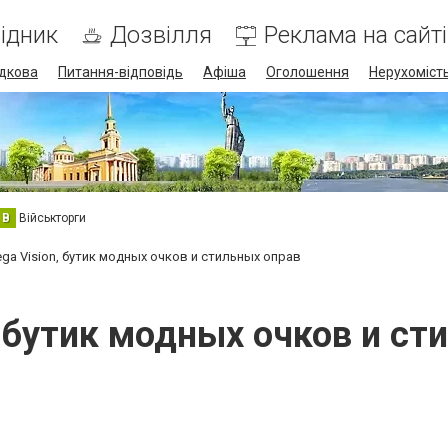
ідник
Дозвілля
Реклама на сайті
дкова
Питання-відповідь
Афіша
Оголошення
Нерухоміст
В
Військторги
ga Vision, бутик модных очков и стильных оправ
, бутик модных очков и ст