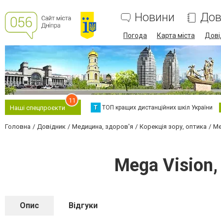
Новини
Дов
Погода
Карта міста
Дові
11
Т
ТОП кращих дистанційних шкіл України
Наші спецпроєкти
Головна
Довідник
Медицина, здоров'я
Корекція зору, оптика
Me
Mega Vision
Опис
Відгуки