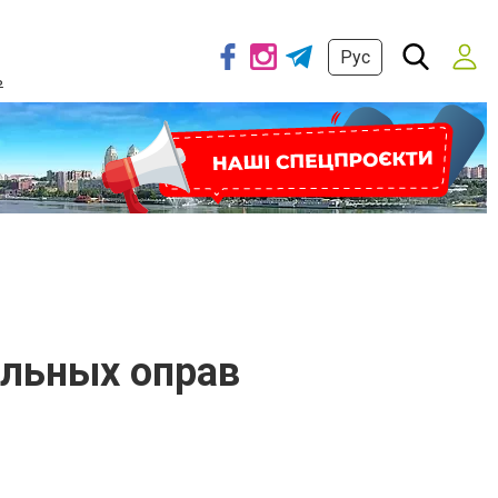
Рус
ь
ильных оправ