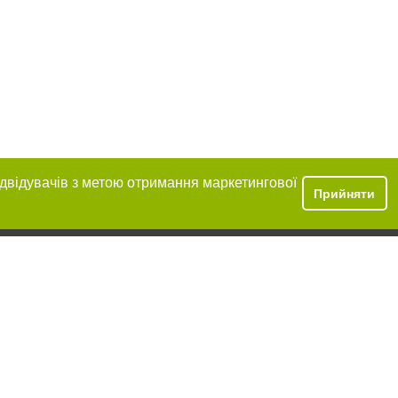
ідвідувачів з метою отримання маркетингової
Прийняти
ння в тексті
міщення прямого,
 тексті або в