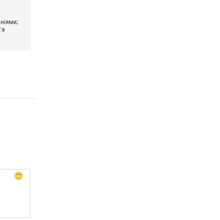
ніями;
та