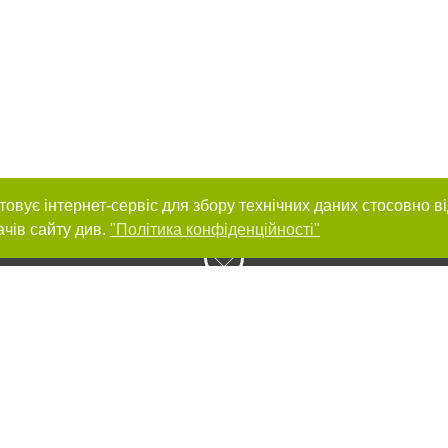
товує інтернет-сервіс для збору технічних даних стосовно в
ачів сайту див.
"Політика конфіденційності"
нас :
и
Автори проєкту
ування матеріалів без отримання попередньої згоди 056.ua за умови розміще
силання на 056.ua - Сайт міста Дніпра. Для інтернет-видань обов'язкове роз
шукових систем гіперпосилання на цитовані статті не нижче другого абзацу в