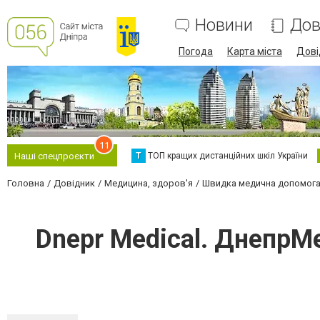
Новини
Дов
Погода
Карта міста
Дові
11
Т
ТОП кращих дистанційних шкіл України
Наші спецпроєкти
Головна
Довідник
Медицина, здоров'я
Швидка медична допомог
Dnepr Medical. ДнепрМ