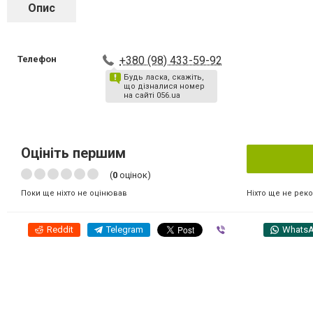
Опис
Телефон
+380 (98) 433-59-92
Будь ласка, скажіть,
що дізналися номер
на сайті 056.ua
Оцініть першим
(
0
оцінок)
Ніхто ще не рек
Поки ще ніхто не оцінював
Reddit
Telegram
Viber
Whats