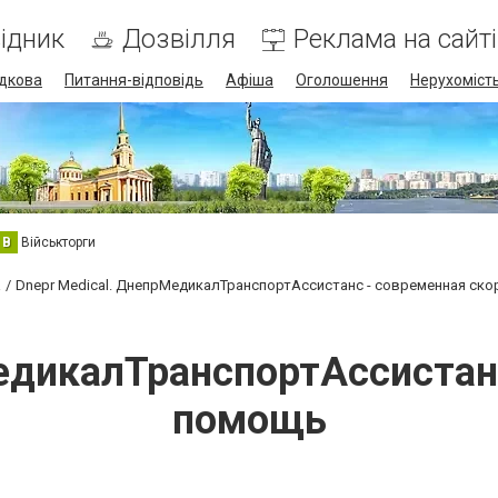
ідник
Дозвілля
Реклама на сайті
дкова
Питання-відповідь
Афіша
Оголошення
Нерухоміст
В
Військторги
а
Dnepr Medical. ДнепрМедикалТранспортАссистанс - современная ск
едикалТранспортАссистан
помощь