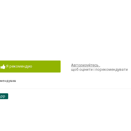
Авторизуйтесь
,
Я рекомендую
щоб оцінити і порекомендувати
омендував
App