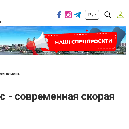
Рус
ь
орая помощь
с - современная скорая