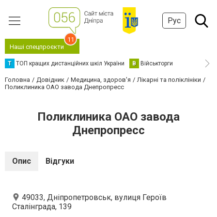
Рус
11
Наші спецпроєкти
Т
ТОП кращих дистанційних шкіл України
В
Військторги
Головна
Довідник
Медицина, здоров'я
Лікарні та поліклініки
Поликлиника ОАО завода Днепропресс
Поликлиника ОАО завода
Днепропресс
Опис
Відгуки
49033, Дніпропетровськ, вулиця Героїв
Сталінграда, 139