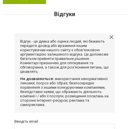
Відгуки
Відгук - це думка або оцінка людей, які бажають
передати досвід або враження іншим
користувачам нашого сайту з обов'язковою
аргументацією залишеного відгука. Це допоможе
багатьом прийняти правильне рішення.
Коментарі призначені для спілкування та
обговорення, а також для роз'яснення питань, що
цікавлять.
Не дозволяється:
використання ненормативної
лексики, погроз або образ; безпосереднє
порівняння з іншими конкуруючими компаніями;
безпідставні заяви, що ображають діяльність
компанії і / або її послуги; розміщення посилань на
сторонні інтернет-ресурси; реклама та
самореклама.
Введіть email: