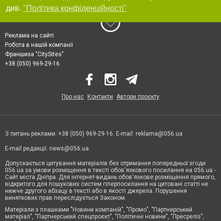
див.
"Політика конфіденційності"
Реклама на сайті
Робота в нашій компанії
Франшиза "CitySites"
+38 (050) 969-29-16
Про нас
Контакти
Автори проєкту
З питань реклами: +38 (050) 969-29-16. E-mail:
reklama@056.ua
E-mail редакції:
news@056.ua
Допускається цитування матеріалів без отримання попередньої згоди
056.ua за умови розміщення в тексті обов'язкового посилання на 056.ua -
Сайт міста Дніпра. Для інтернет-видань обов'язкове розміщення прямого,
відкритого для пошукових систем гіперпосилання на цитовані статті не
нижче другого абзацу в тексті або в якості джерела. Порушення
виняткових прав переслідується Законом.
Матеріали з плашками "Новини компаній", "Промо", "Партнерський
матеріал", "Партнерський спецпроєкт", "Політичні новини", "Пресреліз",