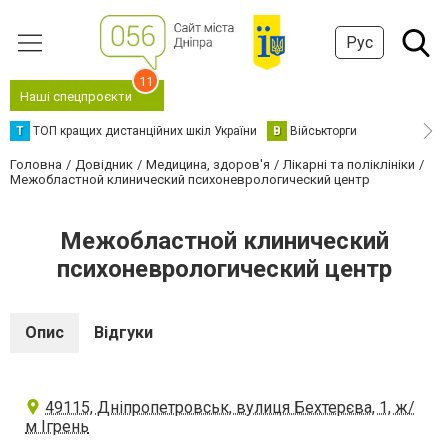
Рус
11
Наші спецпроєкти
Т
ТОП кращих дистанційних шкіл України
В
Військторги
Головна
Довідник
Медицина, здоров'я
Лікарні та поліклініки
Межобластной клинический психоневрологический центр
Межобластной клинический
психоневрологический центр
Опис
Відгуки
49115, Дніпропетровськ, вулиця Бехтерєва, 1, ж/
м Ігрень