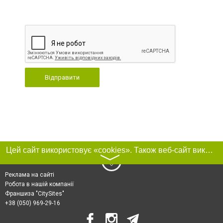
Відправити
Цей сайт використовує «cookies». Також веб-сайт використовує інтернет-сервіс для збору технічних даних стосовно відвідувачів з метою отримання маркетингової та статистичної інформації. Умови обробки даних відвідувачів сайту див.
〉
Реклама на сайті
Робота в нашій компанії
Франшиза "CitySites"
+38 (050) 969-29-16