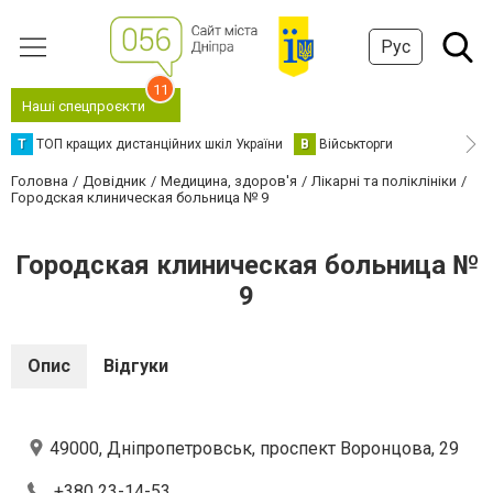
Рус
11
Наші спецпроєкти
Т
ТОП кращих дистанційних шкіл України
В
Військторги
Головна
Довідник
Медицина, здоров'я
Лікарні та поліклініки
Городская клиническая больница № 9
Городская клиническая больница №
9
Опис
Відгуки
49000, Дніпропетровськ, проспект Воронцова, 29
+380 23-14-53