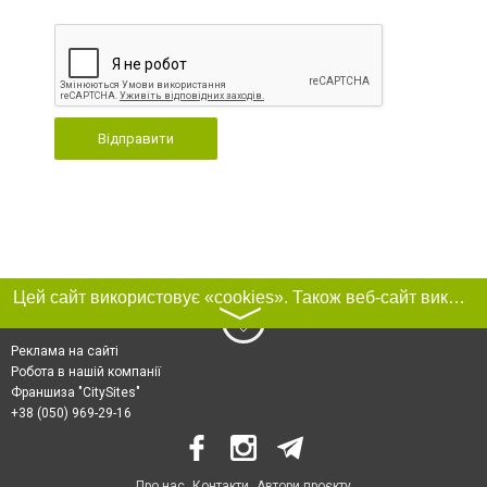
Відправити
Цей сайт використовує «cookies». Також веб-сайт використовує інтернет-сервіс для збору технічних даних стосовно відвідувачів з метою отримання маркетингової та статистичної інформації. Умови обробки даних відвідувачів сайту див.
〉
Реклама на сайті
Робота в нашій компанії
Франшиза "CitySites"
+38 (050) 969-29-16
Про нас
Контакти
Автори проєкту