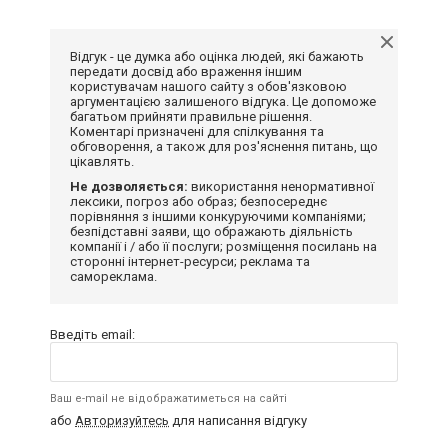
Відгук - це думка або оцінка людей, які бажають
передати досвід або враження іншим
користувачам нашого сайту з обов'язковою
аргументацією залишеного відгука. Це допоможе
багатьом прийняти правильне рішення.
Коментарі призначені для спілкування та
обговорення, а також для роз'яснення питань, що
цікавлять.
Не дозволяється:
використання ненормативної
лексики, погроз або образ; безпосереднє
порівняння з іншими конкуруючими компаніями;
безпідставні заяви, що ображають діяльність
компанії і / або її послуги; розміщення посилань на
сторонні інтернет-ресурси; реклама та
самореклама.
Введіть email:
Ваш e-mail не відображатиметься на сайті
або
Авторизуйтесь
для написання відгуку