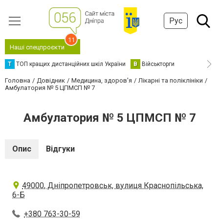
Рус
11
Наші спецпроєкти
Т
ТОП кращих дистанційних шкіл України
В
Військторги
Головна
Довідник
Медицина, здоров'я
Лікарні та поліклініки
Амбулатория № 5 ЦПМСП № 7
Амбулатория № 5 ЦПМСП № 7
Опис
Відгуки
49000, Дніпропетровськ, вулиця Краснопільська,
6-Б
+380 763-30-59