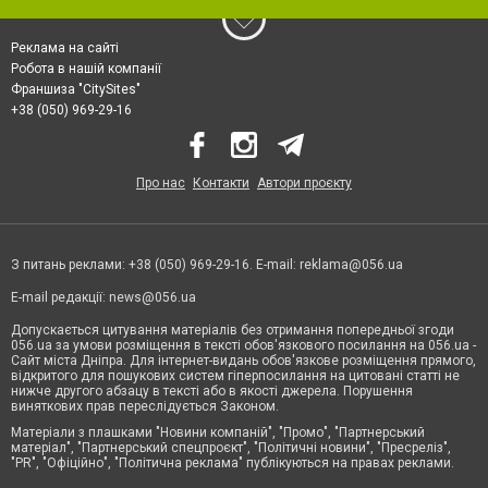
Реклама на сайті
Робота в нашій компанії
Франшиза "CitySites"
+38 (050) 969-29-16
Про нас
Контакти
Автори проєкту
З питань реклами: +38 (050) 969-29-16. E-mail:
reklama@056.ua
E-mail редакції:
news@056.ua
Допускається цитування матеріалів без отримання попередньої згоди
056.ua за умови розміщення в тексті обов'язкового посилання на 056.ua -
Сайт міста Дніпра. Для інтернет-видань обов'язкове розміщення прямого,
відкритого для пошукових систем гіперпосилання на цитовані статті не
нижче другого абзацу в тексті або в якості джерела. Порушення
виняткових прав переслідується Законом.
Матеріали з плашками "Новини компаній", "Промо", "Партнерський
матеріал", "Партнерський спецпроєкт", "Політичні новини", "Пресреліз",
"PR", "Офіційно", "Політична реклама" публікуються на правах реклами.