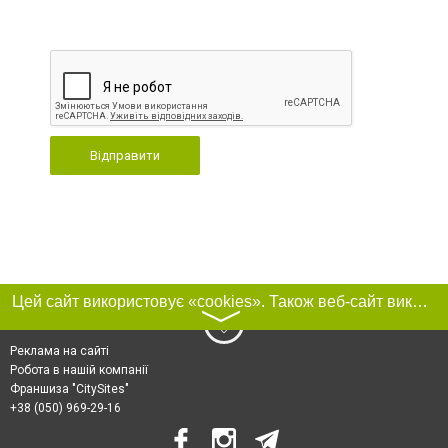
Відправити
Цей сайт використовує «cookies». Також веб-сайт використовує інтернет-сервіс для збору технічних даних стосовно відвідувачів з метою отримання маркетингової та статистичної інформації. Умови обробки даних відвідувачів сайту див.
〉
Реклама на сайті
Робота в нашій компанії
Франшиза "CitySites"
+38 (050) 969-29-16