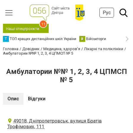
Рус
11
Наші спецпроєкти
Т
ТОП кращих дистанційних шкіл України
В
Військторги
Головна
Довідник
Медицина, здоров'я
Лікарні та поліклініки
Амбулатории №№ 1, 2, 3, 4 ЦПМСП № 5
Амбулатории №№ 1, 2, 3, 4 ЦПМСП
№ 5
Опис
Відгуки
49018, Дніпропетровськ, вулиця Братів
Трофімових, 111