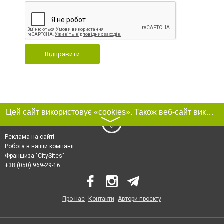
Відправити
Цей сайт використовує «cookies». Також веб-сайт використовує інтернет-сервіс для збору технічних даних стосовно відвідувачів з метою отримання маркетингової та статистичної інформації. Умови обробки даних відвідувачів сайту див.
〉
Реклама на сайті
Робота в нашій компанії
Франшиза "CitySites"
+38 (050) 969-29-16
Про нас
Контакти
Автори проєкту