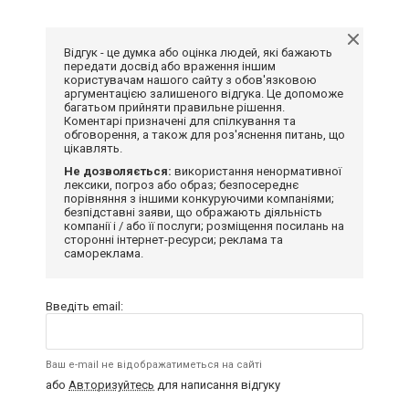
Відгук - це думка або оцінка людей, які бажають
передати досвід або враження іншим
користувачам нашого сайту з обов'язковою
аргументацією залишеного відгука. Це допоможе
багатьом прийняти правильне рішення.
Коментарі призначені для спілкування та
обговорення, а також для роз'яснення питань, що
цікавлять.
Не дозволяється:
використання ненормативної
лексики, погроз або образ; безпосереднє
порівняння з іншими конкуруючими компаніями;
безпідставні заяви, що ображають діяльність
компанії і / або її послуги; розміщення посилань на
сторонні інтернет-ресурси; реклама та
самореклама.
Введіть email:
Ваш e-mail не відображатиметься на сайті
або
Авторизуйтесь
для написання відгуку