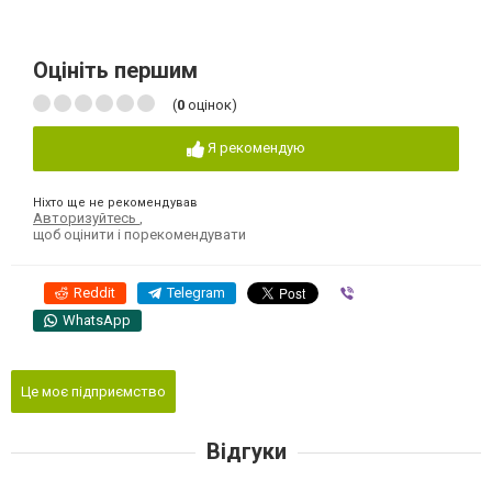
Оцініть першим
(
0
оцінок)
Я рекомендую
Ніхто ще не рекомендував
Авторизуйтесь
,
щоб оцінити і порекомендувати
Reddit
Telegram
Viber
WhatsApp
Це моє підприємство
Відгуки