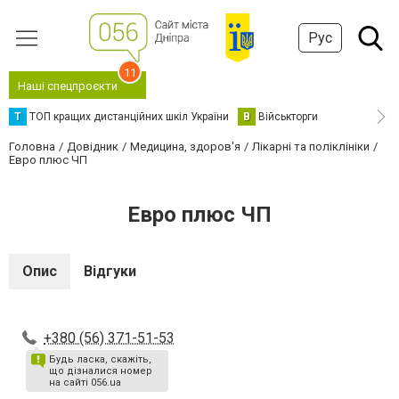
Рус
11
Наші спецпроєкти
Т
ТОП кращих дистанційних шкіл України
В
Військторги
Головна
Довідник
Медицина, здоров'я
Лікарні та поліклініки
Евро плюс ЧП
Евро плюс ЧП
Опис
Відгуки
+380 (56) 371-51-53
Будь ласка, скажіть,
що дізналися номер
на сайті 056.ua