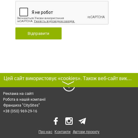
Відправити
Цей сайт використовує «cookies». Також веб-сайт використовує інтернет-сервіс для збору технічних даних стосовно відвідувачів з метою отримання маркетингової та статистичної інформації. Умови обробки даних відвідувачів сайту див.
〉
Реклама на сайті
Робота в нашій компанії
Франшиза "CitySites"
+38 (050) 969-29-16
Про нас
Контакти
Автори проєкту