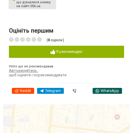
що дізналися номер
на сайті 056.ua
Оцініть першим
(
0
оцінок)
Я рекомендую
Ніхто ще не рекомендував
Авторизуйтесь
,
щоб оцінити і порекомендувати
Reddit
Telegram
Viber
WhatsApp