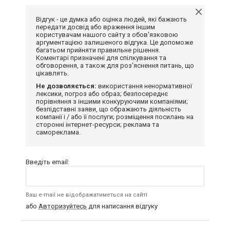
Відгук - це думка або оцінка людей, які бажають
передати досвід або враження іншим
користувачам нашого сайту з обов'язковою
аргументацією залишеного відгука. Це допоможе
багатьом прийняти правильне рішення.
Коментарі призначені для спілкування та
обговорення, а також для роз'яснення питань, що
цікавлять.
Не дозволяється:
використання ненормативної
лексики, погроз або образ; безпосереднє
порівняння з іншими конкуруючими компаніями;
безпідставні заяви, що ображають діяльність
компанії і / або її послуги; розміщення посилань на
сторонні інтернет-ресурси; реклама та
самореклама.
Введіть email:
Ваш e-mail не відображатиметься на сайті
або
Авторизуйтесь
для написання відгуку