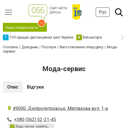
Рус
11
Наші спецпроєкти
Т
ТОП кращих дистанційних шкіл України
В
Військторги
Головна
Довідник
Послуги
Виготовлення спецодягу
Мода-
сервис
Мода-сервис
Опис
Відгуки
49000, Дніпропетровськ, Матлахова вул, 1-а
+380 (562) 52-21-45
Будь ласка, скажіть,