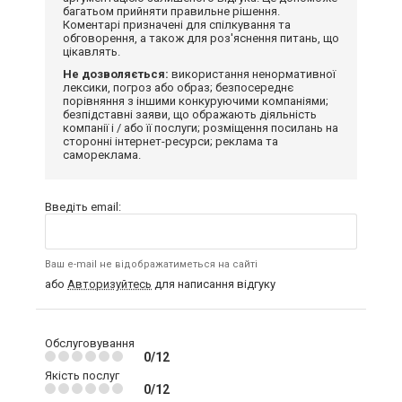
багатьом прийняти правильне рішення.
Коментарі призначені для спілкування та
обговорення, а також для роз'яснення питань, що
цікавлять.
Не дозволяється:
використання ненормативної
лексики, погроз або образ; безпосереднє
порівняння з іншими конкуруючими компаніями;
безпідставні заяви, що ображають діяльність
компанії і / або її послуги; розміщення посилань на
сторонні інтернет-ресурси; реклама та
самореклама.
Введіть email:
Ваш e-mail не відображатиметься на сайті
або
Авторизуйтесь
для написання відгуку
Обслуговування
0/12
Якість послуг
0/12