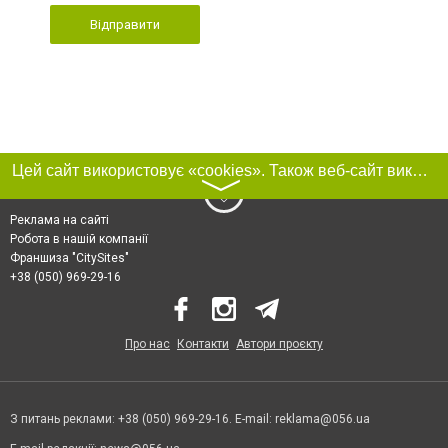
Відправити
Цей сайт використовує «cookies». Також веб-сайт використовує інтернет-сервіс для збору технічних даних стосовно відвідувачів з метою отримання маркетингової та статистичної інформації. Умови обробки даних відвідувачів сайту див.
〉
Реклама на сайті
Робота в нашій компанії
Франшиза "CitySites"
+38 (050) 969-29-16
Про нас
Контакти
Автори проєкту
З питань реклами: +38 (050) 969-29-16. E-mail:
reklama@056.ua