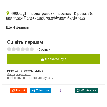
49000, Дніпропетровськ, проспект Кірова, 36,
навпроти Податкової, за офісною будівлею
Ще 4 філіали
Оцініть першим
(
0
оцінок)
Я рекомендую
Ніхто ще не рекомендував
Авторизуйтесь
,
щоб оцінити і порекомендувати
Reddit
Telegram
Viber
WhatsApp