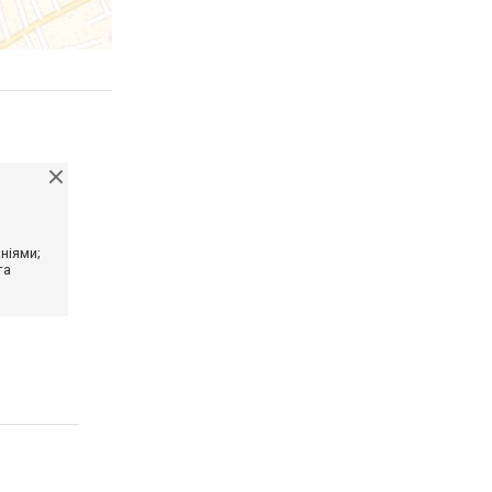
ніями;
та