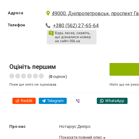
Адреса
49000, Дніпропетровськ, проспект Газ
Телефон
+380 (562) 27-65-64
Будь ласка, скажіть,
що дізналися номер
на сайті 056.ua
Оцініть першим
(
0
оцінок)
Ніхто ще не рек
Поки ще ніхто не оцінював
Reddit
Telegram
Viber
WhatsApp
Про нас
Нотаріус Дніпро
Показати повний опис