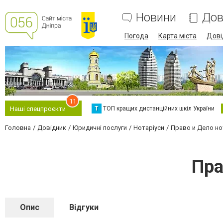
Новини
Дов
Погода
Карта міста
Дові
11
Т
ТОП кращих дистанційних шкіл України
Наші спецпроєкти
Головна
Довідник
Юридичні послуги
Нотаріуси
Право и Дело н
Пра
Опис
Відгуки