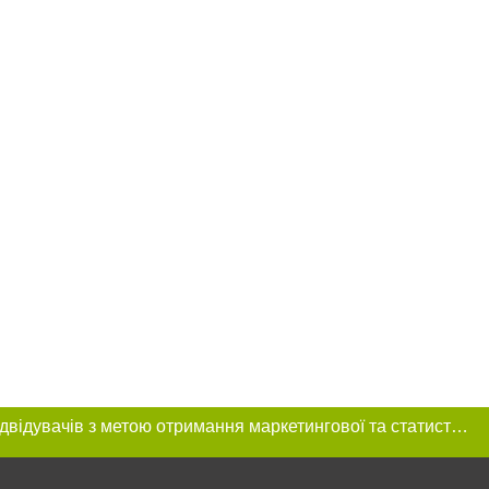
Цей сайт використовує «cookies». Також веб-сайт використовує інтернет-сервіс для збору технічних даних стосовно відвідувачів з метою отримання маркетингової та статистичної інформації. Умови обробки даних відвідувачів сайту див.