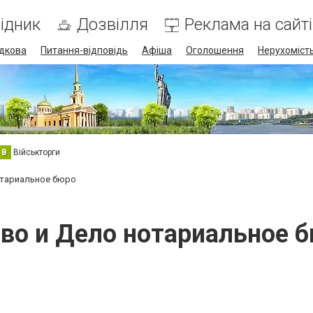
ідник
Дозвілля
Реклама на сайті
дкова
Питання-відповідь
Афіша
Оголошення
Нерухоміст
В
Військторги
отариальное бюро
во и Дело нотариальное 