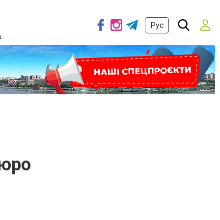
Рус
ь
бюро