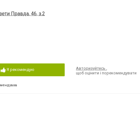
ети Правда, 46, з.2
Авторизуйтесь
,
Я рекомендую
щоб оцінити і порекомендувати
омендував