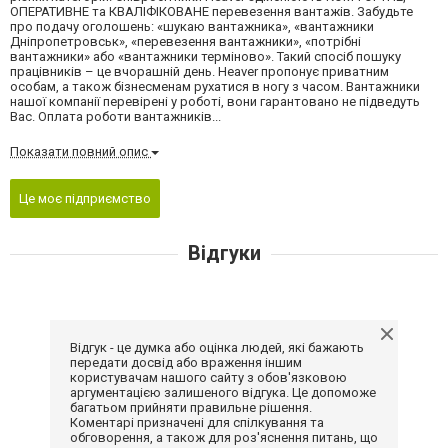
ОПЕРАТИВНЕ та КВАЛІФІКОВАНЕ перевезення вантажів. Забудьте
про подачу оголошень: «шукаю вантажника», «вантажники
Дніпропетровськ», «перевезення вантажники», «потрібні
вантажники» або «вантажники терміново». Такий спосіб пошуку
працівників – це вчорашній день. Heaver пропонує приватним
особам, а також бізнесменам рухатися в ногу з часом. Вантажники
нашої компанії перевірені у роботі, вони гарантовано не підведуть
Вас. Оплата роботи вантажників...
Показати повний опис
Це моє підприємство
Відгуки
Відгук - це думка або оцінка людей, які бажають
передати досвід або враження іншим
користувачам нашого сайту з обов'язковою
аргументацією залишеного відгука. Це допоможе
багатьом прийняти правильне рішення.
Коментарі призначені для спілкування та
обговорення, а також для роз'яснення питань, що