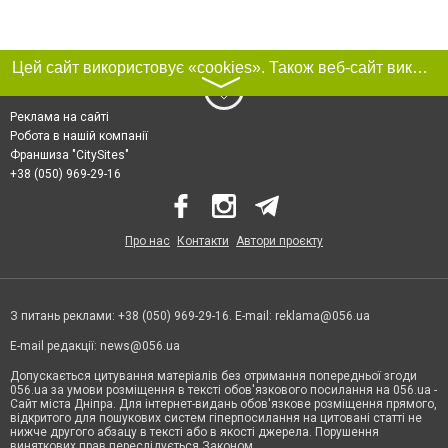
Цей сайт використовує «cookies». Також веб-сайт використовує інтернет-сервіс для збору технічних даних стосовно відвідувачів з метою отримання маркетингової та статистичної інформації. Умови обробки даних відвідувачів сайту див.
〉
Реклама на сайті
Робота в нашій компанії
Франшиза "CitySites"
+38 (050) 969-29-16
Про нас
Контакти
Автори проєкту
З питань реклами: +38 (050) 969-29-16. E-mail:
reklama@056.ua
E-mail редакції:
news@056.ua
Допускається цитування матеріалів без отримання попередньої згоди
056.ua за умови розміщення в тексті обов'язкового посилання на 056.ua -
Сайт міста Дніпра. Для інтернет-видань обов'язкове розміщення прямого,
відкритого для пошукових систем гіперпосилання на цитовані статті не
нижче другого абзацу в тексті або в якості джерела. Порушення
виняткових прав переслідується Законом.