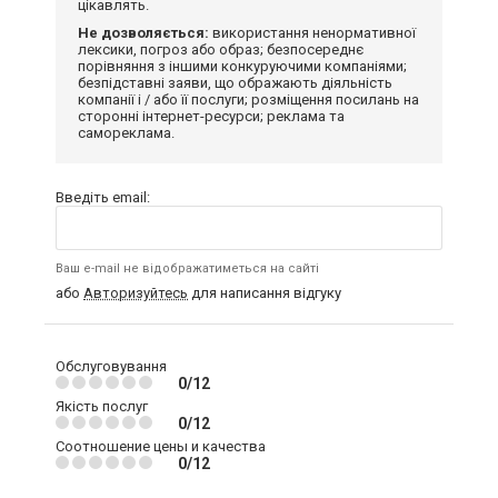
цікавлять.
Не дозволяється:
використання ненормативної
лексики, погроз або образ; безпосереднє
порівняння з іншими конкуруючими компаніями;
безпідставні заяви, що ображають діяльність
компанії і / або її послуги; розміщення посилань на
сторонні інтернет-ресурси; реклама та
самореклама.
Введіть email:
Ваш e-mail не відображатиметься на сайті
або
Авторизуйтесь
для написання відгуку
Обслуговування
0/12
Якість послуг
0/12
Соотношение цены и качества
0/12