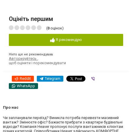
Оцініть першим
(
0
оцінок)
Я рекомендую
Ніхто ще не рекомендував
Авторизуйтесь
,
щоб оцінити і порекомендувати
Reddit
Telegram
Viber
WhatsApp
Про нас
Чи запланували переїзд? Виникла потреба перевезти масивний
вантаж? Змінюєте офіс? Бажаєте прибрати з квартири будівельні
відходи? Компанія Heaver пропонує послуги вантажників клієнтам
різних категорій. Співробітники Heaver здійснюють КОМФОРТНЕ,