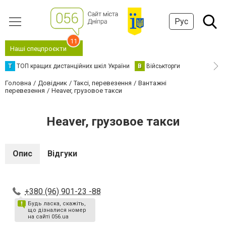
Рус
11
Наші спецпроєкти
Т
ТОП кращих дистанційних шкіл України
В
Військторги
Головна
Довідник
Таксі, перевезення
Вантажні
перевезення
Heaver, грузовое такси
Heaver, грузовое такси
Опис
Відгуки
+380 (96) 901-23 -88
Будь ласка, скажіть,
що дізналися номер
на сайті 056.ua