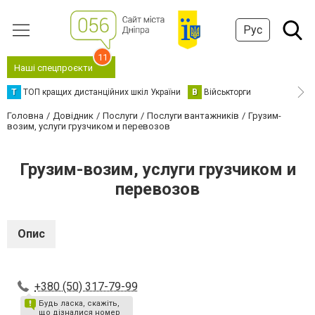
Рус
11
Наші спецпроєкти
Т
ТОП кращих дистанційних шкіл України
В
Військторги
Головна
Довідник
Послуги
Послуги вантажників
Грузим-
возим, услуги грузчиком и перевозов
Грузим-возим, услуги грузчиком и
перевозов
Опис
+380 (50) 317-79-99
Будь ласка, скажіть,
що дізналися номер