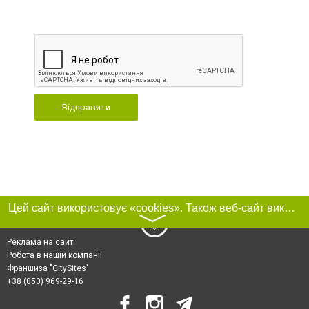
Відправити
Цей сайт використовує «cookies». Також веб-сайт використовує інтернет-сервіс для збору технічних даних стосовно відвідувачів з метою отримання маркетингової та статистичної інформації. Умови обробки даних відвідувачів сайту див.
〉
Реклама на сайті
Робота в нашій компанії
Франшиза "CitySites"
+38 (050) 969-29-16