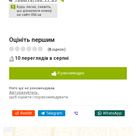
Будь ласка, скажіть,
що дізналися номер
на сайті 056.ua
Оцініть першим
(
0
оцінок)
10 переглядів в серпні
Я рекомендую
Ніхто ще не рекомендував
Авторизуйтесь
,
щоб оцінити і порекомендувати
Reddit
Telegram
Viber
WhatsApp