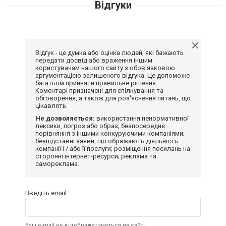
Відгуки
Відгук - це думка або оцінка людей, які бажають
передати досвід або враження іншим
користувачам нашого сайту з обов'язковою
аргументацією залишеного відгука. Це допоможе
багатьом прийняти правильне рішення.
Коментарі призначені для спілкування та
обговорення, а також для роз'яснення питань, що
цікавлять.
Не дозволяється:
використання ненормативної
лексики, погроз або образ; безпосереднє
порівняння з іншими конкуруючими компаніями;
безпідставні заяви, що ображають діяльність
компанії і / або її послуги; розміщення посилань на
сторонні інтернет-ресурси; реклама та
самореклама.
Введіть email:
Ваш e-mail не відображатиметься на сайті