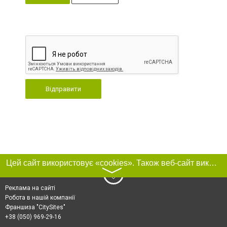
Відправити
Цей сайт використовує «cookies». Також веб-сайт використовує інтернет-сервіс для збору технічних даних стосовно відвідувачів з метою отримання маркетингової та статистичної інформації. Умови обробки даних відвідувачів сайту див.
〉
Реклама на сайті
Робота в нашій компанії
Франшиза "CitySites"
+38 (050) 969-29-16