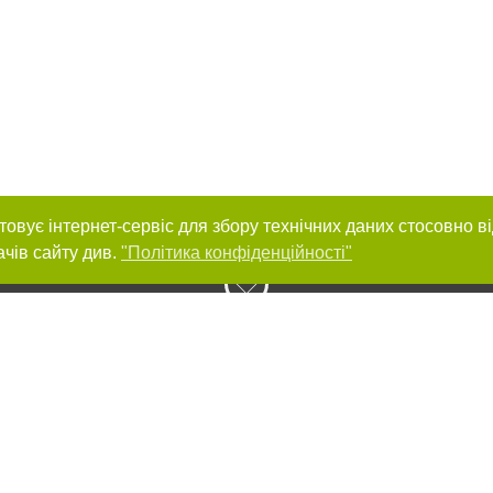
товує інтернет-сервіс для збору технічних даних стосовно в
ачів сайту див.
"Політика конфіденційності"
нас :
и
Автори проєкту
ування матеріалів без отримання попередньої згоди 056.ua за умови розміще
силання на 056.ua - Сайт міста Дніпра. Для інтернет-видань обов'язкове роз
шукових систем гіперпосилання на цитовані статті не нижче другого абзацу в