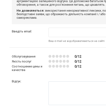
аргументацією залишеного відгука. Це допоможе багатьом пр
обговорення, а також для роз'яснення питань, що цікавлять.
Не дозволяється:
використання ненормативної лексики, по
безпідставні заяви, що ображають діяльність компанії і / або
самореклама.
Введіть email:
Ваш e-mail не відображатиметься на сайті
Обслуговування
0/12
Якість послуг
0/12
Соотношение цены и
0/12
качества
Відгук: