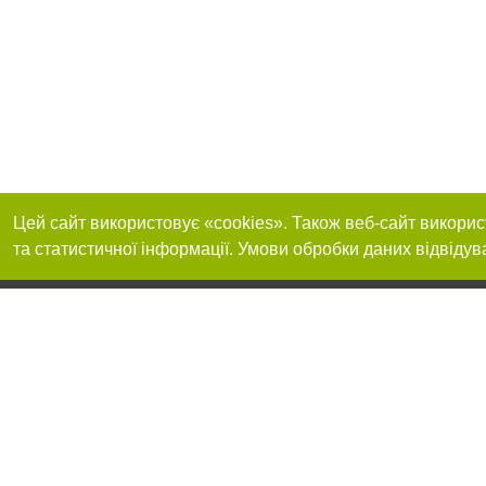
Цей сайт використовує «cookies». Також веб-сайт викорис
та статистичної інформації. Умови обробки даних відвідув
Реклама на сайті
Приєднуйтесь до 
Робота в нашій компанії
Франшиза "CitySites"
Про нас
Контакт
+38 (050) 969-29-16
З питань реклами: +38 (050) 969-29-16. E-mail:
Допускається цит
reklama@056.ua
обов'язкового по
відкритого для по