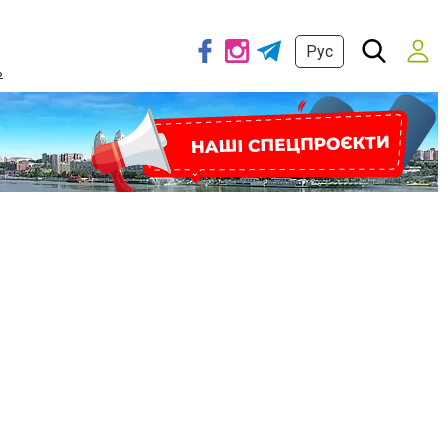
Рус
ь