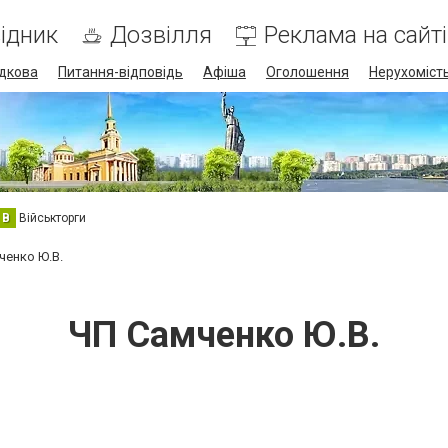
ідник
Дозвілля
Реклама на сайті
дкова
Питання-відповідь
Афіша
Оголошення
Нерухоміст
В
Військторги
ченко Ю.В.
ЧП Самченко Ю.В.