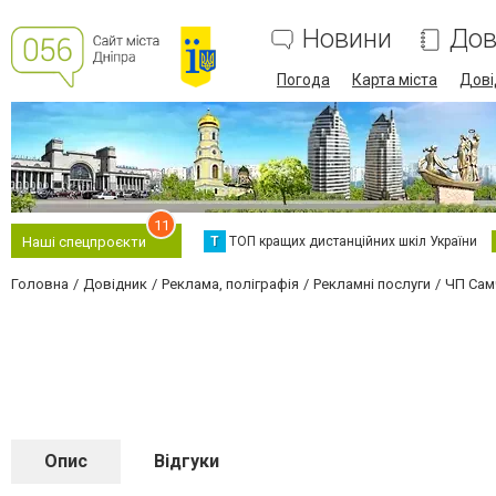
Новини
Дов
Погода
Карта міста
Дові
11
Т
ТОП кращих дистанційних шкіл України
Наші спецпроєкти
Головна
Довідник
Реклама, поліграфія
Рекламні послуги
ЧП Сам
Опис
Відгуки