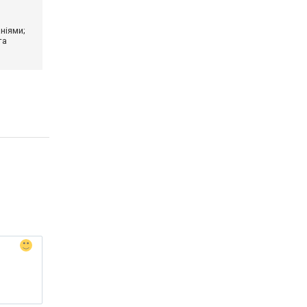
ніями;
та