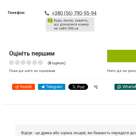
Телефон
+380 (56) 790-95-94
Будь ласка, скажіть,
що дізналися номер
на сайті 056.ua
Оцініть першим
(
0
оцінок)
Ніхто ще не рек
Поки ще ніхто не оцінював
Reddit
Telegram
Viber
Whats
Відгук - це думка або оцінка людей, які бажають передати 