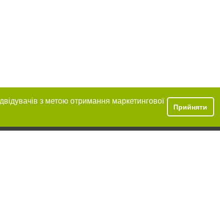
ідвідувачів з метою отримання маркетингової
Прийняти
ння в тексті
міщення прямого,
 тексті або в