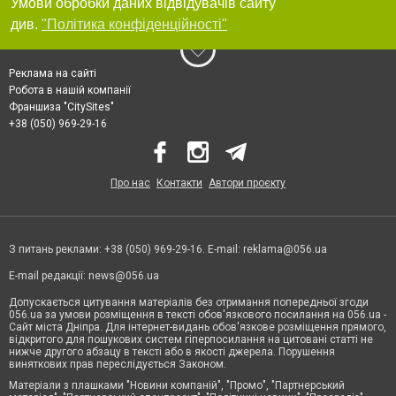
Умови обробки даних відвідувачів сайту
див.
"Політика конфіденційності"
Реклама на сайті
Робота в нашій компанії
Франшиза "CitySites"
+38 (050) 969-29-16
Про нас
Контакти
Автори проєкту
З питань реклами: +38 (050) 969-29-16. E-mail:
reklama@056.ua
E-mail редакції:
news@056.ua
Допускається цитування матеріалів без отримання попередньої згоди
056.ua за умови розміщення в тексті обов'язкового посилання на 056.ua -
Сайт міста Дніпра. Для інтернет-видань обов'язкове розміщення прямого,
відкритого для пошукових систем гіперпосилання на цитовані статті не
нижче другого абзацу в тексті або в якості джерела. Порушення
виняткових прав переслідується Законом.
Матеріали з плашками "Новини компаній", "Промо", "Партнерський