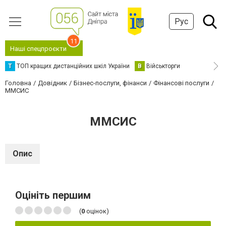
Рус
11
Наші спецпроєкти
Т
ТОП кращих дистанційних шкіл України
В
Військторги
Головна
Довідник
Бізнес-послуги, фінанси
Фінансові послуги
ММСИС
ММСИС
Опис
Оцініть першим
(
0
оцінок)