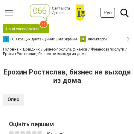
Рус
11
Наші спецпроєкти
Т
ТОП кращих дистанційних шкіл України
В
Військторги
Головна
Довідник
Бізнес-послуги, фінанси
Фінансові послуги
Ерохин Ростислав, бизнес не выходя из дома
Ерохин Ростислав, бизнес не выходя
из дома
Опис
Оцініть першим
(
0
оцінок)