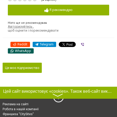
Я рекомендую
Ніхто ще не рекомендував
Авторизуйтесь
,
щоб оцінити і порекомендувати
Reddit
Telegram
Viber
WhatsApp
Це моє підприємство
Цей сайт використовує «cookies». Також веб-сайт використовує інтернет-сервіс для збору технічних даних стосовно відвідувачів з метою отримання маркетингової та статистичної інформації. Умови обробки даних відвідувачів сайту див.
〉
Реклама на сайті
Робота в нашій компанії
Франшиза "CitySites"