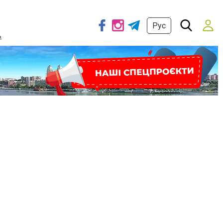
Рус
ь