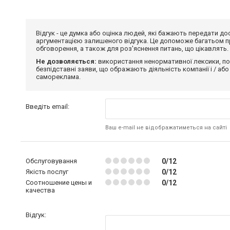
Відгук - це думка або оцінка людей, які бажають передати 
аргументацією залишеного відгука. Це допоможе багатьом пр
обговорення, а також для роз'яснення питань, що цікавлять.
Не дозволяється:
використання ненормативної лексики, по
безпідставні заяви, що ображають діяльність компанії і / або
самореклама.
Введіть email:
Ваш e-mail не відображатиметься на сайті
Обслуговування
0/12
Якість послуг
0/12
Соотношение цены и
0/12
качества
Відгук: