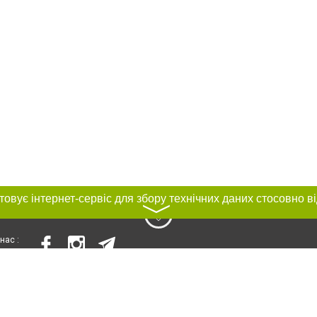
〉
нас :
и
Автори проєкту