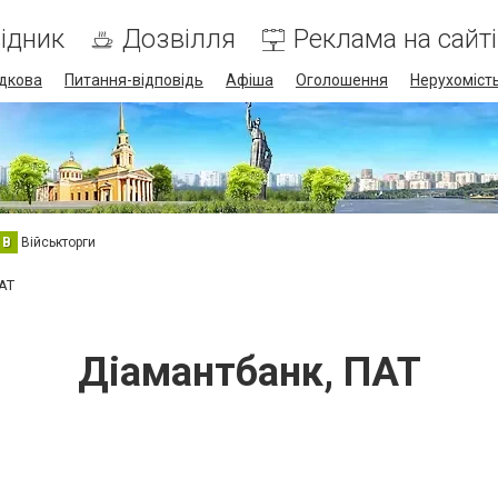
ідник
Дозвілля
Реклама на сайті
дкова
Питання-відповідь
Афіша
Оголошення
Нерухоміст
В
Військторги
АТ
Діамантбанк, ПАТ