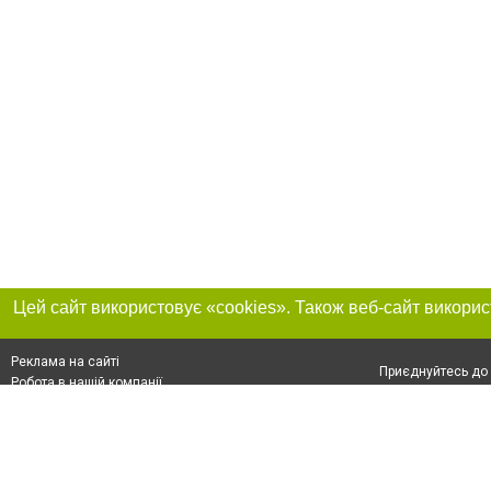
Реклама на сайті
Приєднуйтесь до 
Робота в нашій компанії
Франшиза "CitySites"
Про нас
Контакт
+38 (050) 969-29-16