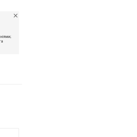
ніями;
та